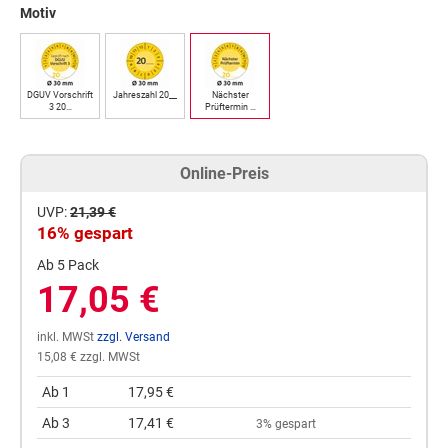
Motiv
DGUV Vorschrift
Jahreszahl 20__
Nächster
3 20…
Prüftermin …
Online-Preis
UVP:
21,39 €
16% gespart
Ab 5 Pack
17,05 €
inkl. MWSt
zzgl. Versand
15,08 € zzgl. MWSt
Ab 1
17,95 €
Ab 3
17,41 €
3% gespart