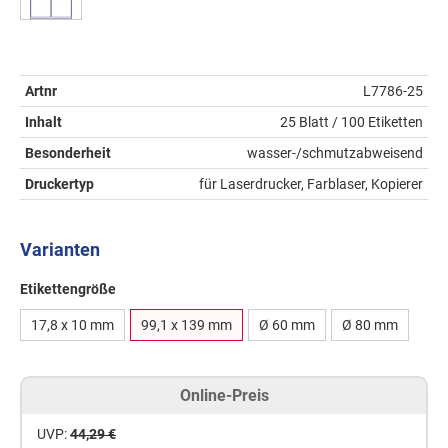
Artnr
L7786-25
Inhalt
25 Blatt / 100 Etiketten
Besonderheit
wasser-/schmutzabweisend
Druckertyp
für Laserdrucker, Farblaser, Kopierer
Varianten
Etikettengröße
17,8 x 10 mm
99,1 x 139 mm
Ø 60 mm
Ø 80 mm
Online-Preis
UVP:
44,29 €