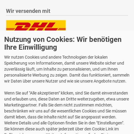
Wir versenden mit
Nutzung von Cookies: Wir benötigen
Lieferung auch an Packstationen und Postfilialen
Samstagszustellung
Ihre Einwilligung
Wir nutzen Cookies und andere Technologien der lokalen
Speicherung von Informationen, damit unsere Website sicher und
zuverlässig läuft, um Inhalte zu personalisieren, und um Ihnen
personalisierte Werbung zu zeigen. Damit das funktioniert, sammeln
Bequeme Zahlung über Paypal
wir Daten über unsere Nutzer und wie sie unsere Angebote nutzen.
14 Tage Widerrufsrecht
Wenn Sie auf "Alle akzeptieren" klicken, sind Sie damit einverstanden
2 Jahre Gewährleistung
und erlauben uns, diese Daten an Dritte weiterzugeben, etwa unsere
Marketingpartner. Falls Sie dem nicht zustimmen möchten,
beschränken wir uns auf die wesentlichen Cookies und Sie müssen
Alle Texte, Grafiken, Bilder und das Layout sind urheberrechtlich
damit leben, dass die Inhalte nicht auf Sie angepasst werden.
geschützt und dürfen nicht ohne ausdrückliche, schriftliche
Weitere Details und alle Optionen finden Sie in den "Einstellungen".
Erlaubnis weiterverwendet werden.
Sie können diese auch später jederzeit über den Cookie Link im
© 2026 bits&paper GmbH - Avery Zweckform Fachshop - Avery