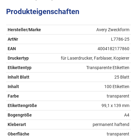
Produkteigenschaften
Hersteller/Marke
Avery Zweckform
ArtNr
L7786-25
EAN
4004182177860
Druckertyp
für Laserdrucker, Farblaser, Kopierer
Etikettentyp
Transparente Etiketten
Inhalt Blatt
25 Blatt
Inhalt
100 Etiketten
Farbe
transparent
Etikettengröße
99,1 x 139 mm
Bogengröße
A4
Kleberart
permanent haftend
Oberfläche
transparent