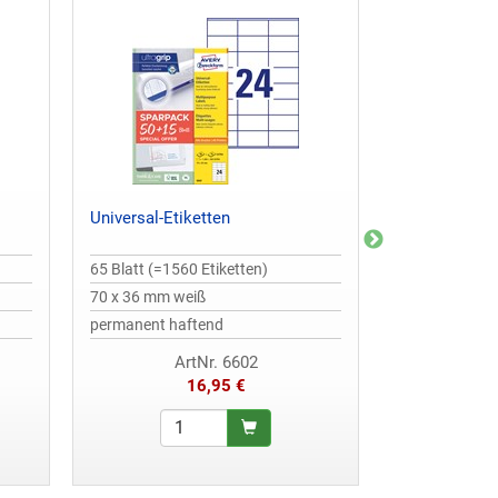
Universal-Etiketten
Universal-Eti
65 Blatt (=1560 Etiketten)
30 Blatt (=144
70 x 36 mm weiß
45,7 x 21,2 m
permanent haftend
wiederablösb
ArtNr. 6602
ArtNr
16,95 €