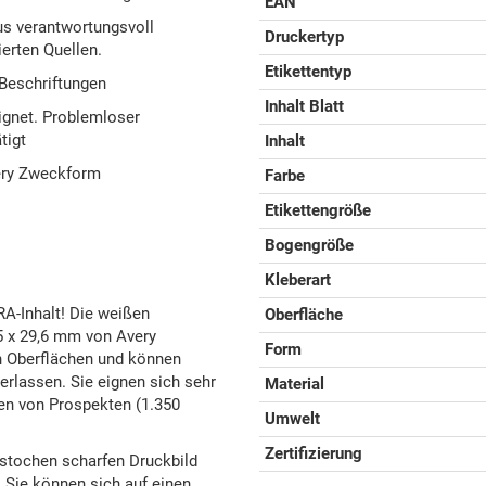
EAN
us verantwortungsvoll
Druckertyp
erten Quellen.
Etikettentyp
 Beschriftungen
Inhalt Blatt
eignet. Problemloser
tigt
Inhalt
very Zweckform
Farbe
Etikettengröße
Bogengröße
Kleberart
RA-Inhalt! Die weißen
Oberfläche
5 x 29,6 mm von Avery
Form
n Oberflächen und können
erlassen. Sie eignen sich sehr
Material
nen von Prospekten (1.350
Umwelt
Zertifizierung
estochen scharfen Druckbild
 Sie können sich auf einen