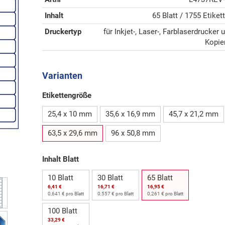
Inhalt
65 Blatt / 1755 Etiket
Druckertyp
für Inkjet-, Laser-, Farblaserdrucker 
Kopie
Varianten
Etikettengröße
25,4 x 10 mm
35,6 x 16,9 mm
45,7 x 21,2 mm
63,5 x 29,6 mm
96 x 50,8 mm
Inhalt Blatt
10 Blatt
30 Blatt
65 Blatt
6,41 €
16,71 €
16,95 €
0,641 € pro Blatt
0,557 € pro Blatt
0,261 € pro Blatt
100 Blatt
33,29 €