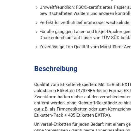
Umweltfreundlich: FSC®-zertifiziertes Papier a
bewirtschafteten Wäldern und anderen kontrolli
Perfekt für zeitlich befristete oder wechselnde
Für alle gängigen Laser- und Inkjet-Drucker ge
Druckerdurchlauf auf Laser von TÜV SÜD bestä
Zuverlässige Top-Qualität vom Marktführer A
Beschreibung
Qualität vom Etiketten-Experten: Mit 15 Blatt EXT
ablösbaren Etiketten L4737REV-65 im Format 63,
Zweckform haften sicher auf den verschiedenste
entfernt werden, ohne Klebstoffrückstände zu hint
gut z.B. als Firmenetiketten oder zum Kennzeich
Etiketten/Pack + 405 Etiketten EXTRA).
Universal-Etiketten für jeden Bedarf: mit einem g
ohne Verwischen - durch beste Tonerverankerung.