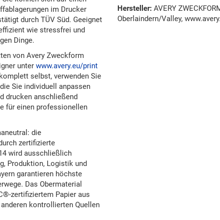
Hersteller:
AVERY ZWECKFORM G
offablagerungen im Drucker
Oberlaindern/Valley, www.avery
stätigt durch TÜV Süd. Geeignet
effizient wie stressfrei und
igen Dinge.
ketten von Avery Zweckform
igner unter
www.avery.eu/print
e komplett selbst, verwenden Sie
die Sie individuell anpassen
nd drucken anschließend
e für einen professionellen
aneutral: die
rch zertifizierte
14 wird ausschließlich
, Produktion, Logistik und
yern garantieren höchste
erwege. Das Obermaterial
C®-zertifiziertem Papier aus
anderen kontrollierten Quellen