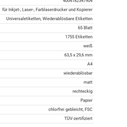
4004182347904
für Inkjet-, Laser-, Farblaserdrucker und Kopierer
Universaletiketten, Wiederablösbare Etiketten
65 Blatt
1755 Etiketten
weiß
63,5 x 29,6 mm
A4
wiederablösbar
matt
rechteckig
Papier
chlorfrei gebleicht, FSC
TÜV-zertifiziert