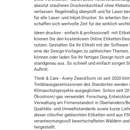
absolut staufreien Druckerdurchlauf ohne Klebst
verlassen. Regelmäßig überprüft und für Laser be
für alle Laser- und Inkjet-Drucker. So arbeiten Sie 
schaffen sich wertvolle Zeit für die wirklich wicht
Ideen drucken - einfach & professionell: mit Eti
können Sie den kostenlosen Online Etiketten-Des
nutzen. Gestalten Sie Ihr Etikett mit der Softwar
eine der Design-Vorlagen zu zahlreichen Themen, 
können oder laden Sie Ihr fertiges Design hoch u
standgenau aus. So schnell und einfach sorgen Si
Auftritt.
Think & Care - Avery Zweckform ist seit 2020 klim
Treibhausgasemissionen des Standortes werden du
Klimaschutzprojekte ausgeglichen. Schon seit 20
Ökostrom/-gas verwendet. Forschung, Entwicklung
Verwaltung am Firmenstandort in Oberlaindern/Ba
Qualitäts- und Umweltstandards sowie kurze Lief
dieser chlorfrei gebleichten Etiketten wird aus FS
verantwortungsvoll bewirtschafteten Wäldern und 
hergestellt.