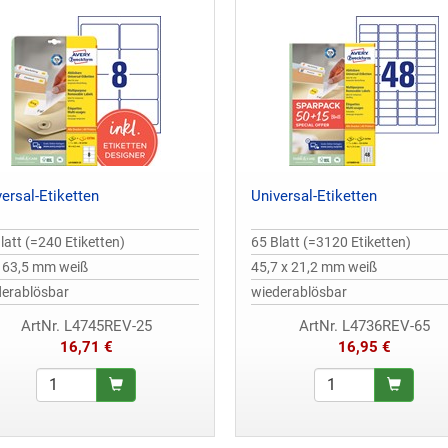
ersal-Etiketten
Universal-Etiketten
latt (=240 Etiketten)
65 Blatt (=3120 Etiketten)
x 63,5 mm weiß
45,7 x 21,2 mm weiß
derablösbar
wiederablösbar
ArtNr. L4745REV-25
ArtNr. L4736REV-65
16,71 €
16,95 €