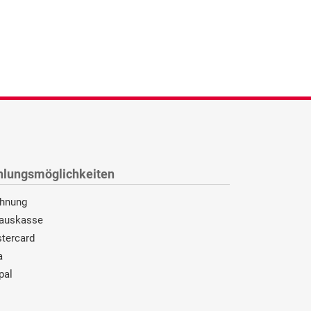
hlungsmöglichkeiten
hnung
auskasse
tercard
a
pal