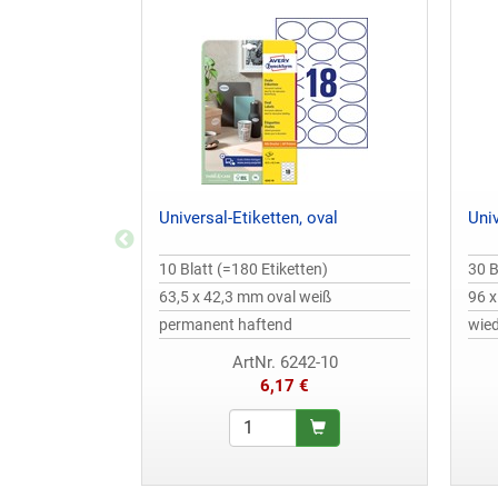
Universal-Etiketten, oval
Univ
10 Blatt (=180 Etiketten)
30 B
63,5 x 42,3 mm oval weiß
96 
permanent haftend
wie
ArtNr. 6242-10
6,17 €