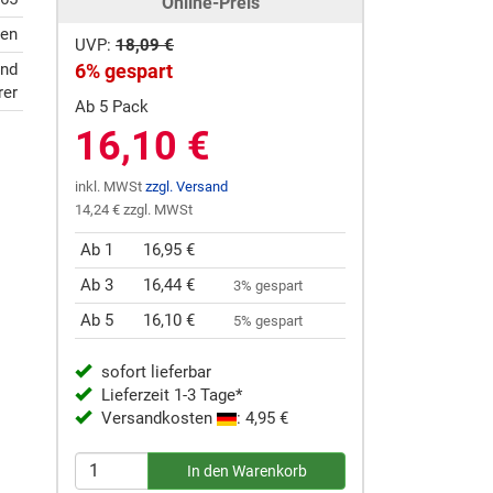
Online-Preis
ten
UVP:
18,09 €
und
6% gespart
rer
Ab 5 Pack
16,10 €
inkl. MWSt
zzgl. Versand
14,24 € zzgl. MWSt
Ab 1
16,95 €
Ab 3
16,44 €
3% gespart
Ab 5
16,10 €
5% gespart
sofort lieferbar
Lieferzeit 1-3 Tage*
Versandkosten
: 4,95 €