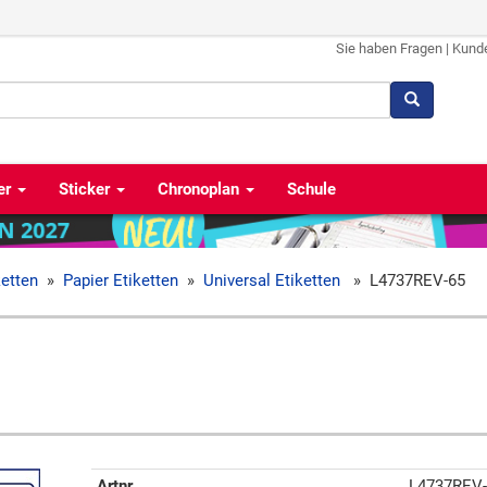
Sie haben Fragen
|
Kund
er
Sticker
Chronoplan
Schule
ketten
»
Papier Etiketten
»
Universal Etiketten
»
L4737REV-65
Artnr
L4737REV-