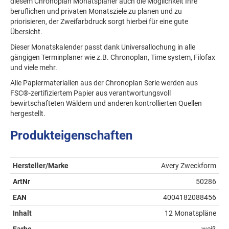
diesem Chronoplan Monatsplaner auch die Möglichkeit Ihre
beruflichen und privaten Monatsziele zu planen und zu
priorisieren, der Zweifarbdruck sorgt hierbei für eine gute
Übersicht.
Dieser Monatskalender passt dank Universallochung in alle
gängigen Terminplaner wie z.B. Chronoplan, Time system, Filofax
und viele mehr.
Alle Papiermaterialien aus der Chronoplan Serie werden aus
FSC®-zertifiziertem Papier aus verantwortungsvoll
bewirtschafteten Wäldern und anderen kontrollierten Quellen
hergestellt.
Produkteigenschaften
Hersteller/Marke
Avery Zweckform
ArtNr
50286
EAN
4004182088456
Inhalt
12 Monatspläne
Farbe
weiß