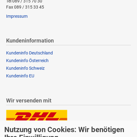
Tel 089 / 315 70 30
Fax 089 / 315 33 45
Impressum
Kundeninformation
Kundeninfo Deutschland
Kundeninfo Österreich
Kundeninfo Schweiz
Kundeninfo EU
Wir versenden mit
Nutzung von Cookies: Wir benötigen
Lieferung auch an Packstationen und Postfilialen
Samstagszustellung