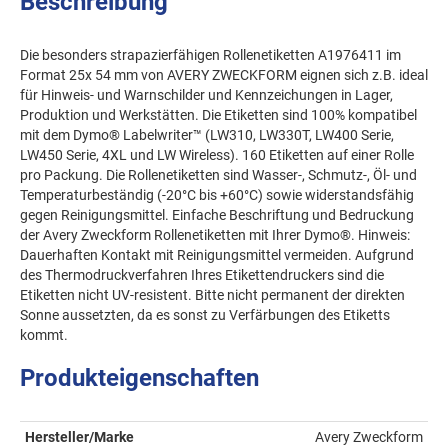
Beschreibung
Die besonders strapazierfähigen Rollenetiketten A1976411 im
Format 25x 54 mm von AVERY ZWECKFORM eignen sich z.B. ideal
für Hinweis- und Warnschilder und Kennzeichungen in Lager,
Produktion und Werkstätten. Die Etiketten sind 100% kompatibel
mit dem Dymo® Labelwriter™ (LW310, LW330T, LW400 Serie,
LW450 Serie, 4XL und LW Wireless). 160 Etiketten auf einer Rolle
pro Packung. Die Rollenetiketten sind Wasser-, Schmutz-, Öl- und
Temperaturbeständig (-20°C bis +60°C) sowie widerstandsfähig
gegen Reinigungsmittel. Einfache Beschriftung und Bedruckung
der Avery Zweckform Rollenetiketten mit Ihrer Dymo®. Hinweis:
Dauerhaften Kontakt mit Reinigungsmittel vermeiden. Aufgrund
des Thermodruckverfahren Ihres Etikettendruckers sind die
Etiketten nicht UV-resistent. Bitte nicht permanent der direkten
Sonne aussetzten, da es sonst zu Verfärbungen des Etiketts
kommt.
Produkteigenschaften
Hersteller/Marke
Avery Zweckform