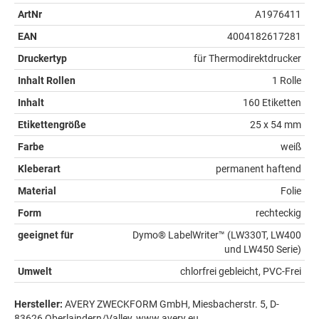
ArtNr
A1976411
EAN
4004182617281
Druckertyp
für Thermodirektdrucker
Inhalt Rollen
1 Rolle
Inhalt
160 Etiketten
Etikettengröße
25 x 54 mm
Farbe
weiß
Kleberart
permanent haftend
Material
Folie
Form
rechteckig
geeignet für
Dymo® LabelWriter™ (LW330T, LW400
und LW450 Serie)
Umwelt
chlorfrei gebleicht, PVC-Frei
Hersteller:
AVERY ZWECKFORM GmbH, Miesbacherstr. 5, D-
83626 Oberlaindern/Valley, www.avery.eu