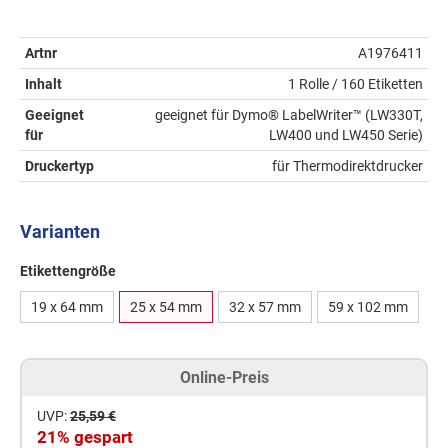
Artnr
A1976411
Inhalt
1 Rolle / 160 Etiketten
Geeignet
geeignet für Dymo® LabelWriter™ (LW330T,
für
LW400 und LW450 Serie)
Druckertyp
für Thermodirektdrucker
Varianten
Etikettengröße
19 x 64 mm
25 x 54 mm
32 x 57 mm
59 x 102 mm
Online-Preis
UVP:
25,59 €
21% gespart