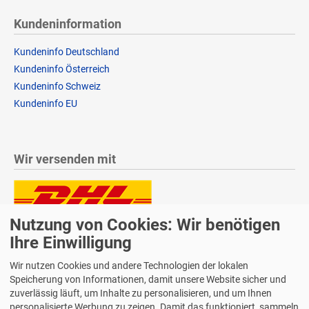
Kundeninformation
Kundeninfo Deutschland
Kundeninfo Österreich
Kundeninfo Schweiz
Kundeninfo EU
Wir versenden mit
Nutzung von Cookies: Wir benötigen
Lieferung auch an Packstationen und Postfilialen
Samstagszustellung
Ihre Einwilligung
Wir nutzen Cookies und andere Technologien der lokalen
Speicherung von Informationen, damit unsere Website sicher und
zuverlässig läuft, um Inhalte zu personalisieren, und um Ihnen
personalisierte Werbung zu zeigen. Damit das funktioniert, sammeln