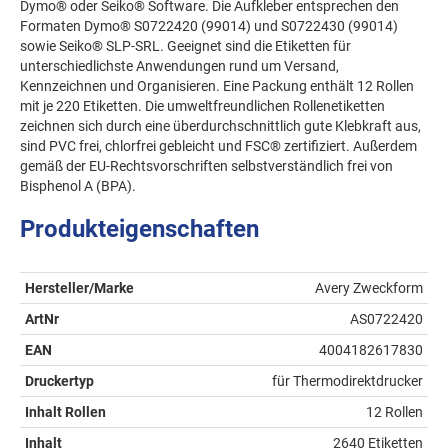
Dymo® oder Seiko® Software. Die Aufkleber entsprechen den
Formaten Dymo® S0722420 (99014) und S0722430 (99014)
sowie Seiko® SLP-SRL. Geeignet sind die Etiketten für
unterschiedlichste Anwendungen rund um Versand,
Kennzeichnen und Organisieren. Eine Packung enthält 12 Rollen
mit je 220 Etiketten. Die umweltfreundlichen Rollenetiketten
zeichnen sich durch eine überdurchschnittlich gute Klebkraft aus,
sind PVC frei, chlorfrei gebleicht und FSC® zertifiziert. Außerdem
gemäß der EU-Rechtsvorschriften selbstverständlich frei von
Bisphenol A (BPA).
Produkteigenschaften
Hersteller/Marke
Avery Zweckform
ArtNr
AS0722420
EAN
4004182617830
Druckertyp
für Thermodirektdrucker
Inhalt Rollen
12 Rollen
Inhalt
2640 Etiketten