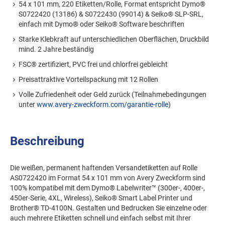
54 x 101 mm, 220 Etiketten/Rolle, Format entspricht Dymo®
S0722420 (13186) & S0722430 (99014) & Seiko® SLP-SRL,
einfach mit Dymo® oder Seiko® Software beschriften
Starke Klebkraft auf unterschiedlichen Oberflächen, Druckbild
mind. 2 Jahre beständig
FSC® zertifiziert, PVC frei und chlorfrei gebleicht
Preisattraktive Vorteilspackung mit 12 Rollen
Volle Zufriedenheit oder Geld zurück (Teilnahmebedingungen
unter
www.avery-zweckform.com/garantie-rolle
)
Beschreibung
Die weißen, permanent haftenden Versandetiketten auf Rolle
AS0722420 im Format 54 x 101 mm von Avery Zweckform sind
100% kompatibel mit dem Dymo® Labelwriter™ (300er-, 400er-,
450er-Serie, 4XL, Wireless), Seiko® Smart Label Printer und
Brother® TD-4100N. Gestalten und Bedrucken Sie einzelne oder
auch mehrere Etiketten schnell und einfach selbst mit Ihrer