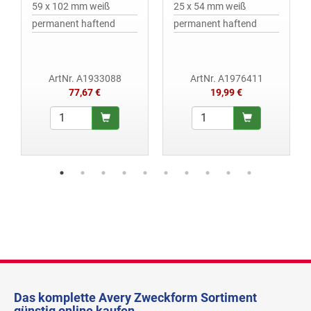
59 x 102 mm weiß
25 x 54 mm weiß
permanent haftend
permanent haftend
ArtNr. A1933088
ArtNr. A1976411
77,67 €
19,99 €
Das komplette Avery Zweckform Sortiment
günstig online kaufen