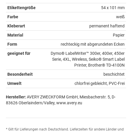
Etikettengröße
54 x 101 mm
Farbe
weiß
Kleberart
permanent haftend
Material
Papier
Form
rechteckig mit abgerundeten Ecken
geeignet für
Dymo® LabelWriter™ 300er, 400er, 450er
Serie, 4XL, Wireless, Seiko® Smart Label
Printer, Brother® TD-4100N
Besonderheit
beschichtet
Umwelt
chlorfrei gebleicht, PVC-Frei
Hersteller:
AVERY ZWECKFORM GmbH, Miesbacherstr. 5, D-
83626 Oberlaindern/Valley, www.avery.eu
* Gilt für Lieferungen nach Deutschland. Lieferzeiten für andere Länder und