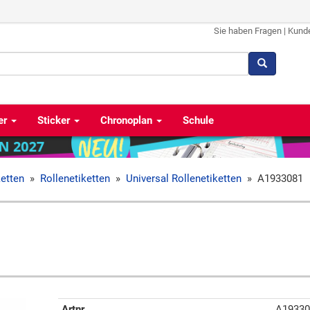
Sie haben Fragen
|
Kund
er
Sticker
Chronoplan
Schule
ketten
»
Rollenetiketten
»
Universal Rollenetiketten
»
A1933081
Artnr
A19330