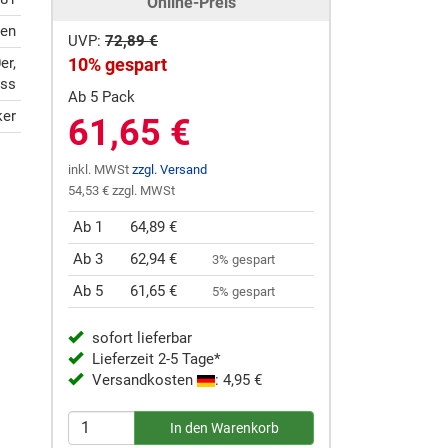
Online-Preis
ten
UVP:
72,89 €
er,
10% gespart
ess
Ab 5 Pack
ker
61,65 €
inkl. MWSt
zzgl. Versand
54,53 € zzgl. MWSt
Ab 1
64,89 €
Ab 3
62,94 €
3% gespart
Ab 5
61,65 €
5% gespart
sofort lieferbar
Lieferzeit 2-5 Tage*
Versandkosten
: 4,95 €