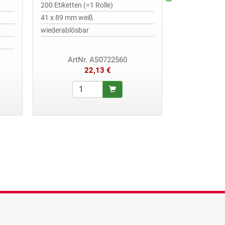
200 Etiketten (=1 Rolle)
450 Etiketten 
41 x 89 mm weiß
19 x 64 mm w
wiederablösbar
permanent ha
ArtNr. AS0722560
ArtN
22,13 €