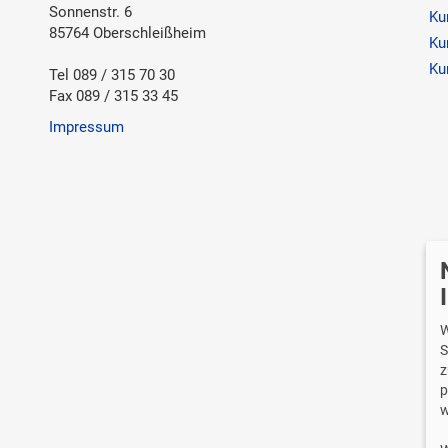
Sonnenstr. 6
Ku
85764 Oberschleißheim
Ku
Ku
Tel 089 / 315 70 30
Fax 089 / 315 33 45
Impressum
Wi
W
S
z
p
w