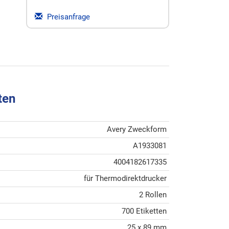
Preisanfrage
ten
Avery Zweckform
A1933081
4004182617335
für Thermodirektdrucker
2 Rollen
700 Etiketten
25 x 89 mm