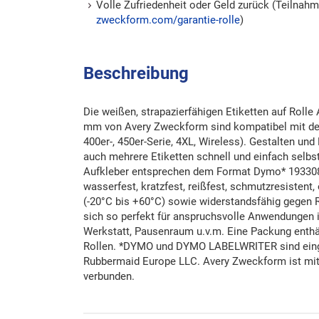
Volle Zufriedenheit oder Geld zurück (Teilna
zweckform.com/garantie-rolle
)
Beschreibung
Die weißen, strapazierfähigen Etiketten auf Roll
mm von Avery Zweckform sind kompatibel mit dem
400er-, 450er-Serie, 4XL, Wireless). Gestalten un
auch mehrere Etiketten schnell und einfach selbs
Aufkleber entsprechen dem Format Dymo* 1933081
wasserfest, kratzfest, reißfest, schmutzresistent,
(-20°C bis +60°C) sowie widerstandsfähig gegen R
sich so perfekt für anspruchsvolle Anwendungen 
Werkstatt, Pausenraum u.v.m. Eine Packung enthäl
Rollen. *DYMO und DYMO LABELWRITER sind eing
Rubbermaid Europe LLC. Avery Zweckform ist mit
verbunden.