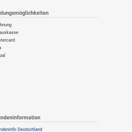
hlungsmöglichkeiten
hnung
auskasse
tercard
a
pal
ndeninformation
ndeninfo Deutschland