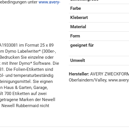
hmebedingungen unter
www.avery-
Farbe
Kleberart
Material
Form
e A1933081 im Format 25 x 89
geeignet für
 Dymo Labelwriter* (300er-,
d Bedrucken Sie einzelne oder
Umwelt
t mit Ihrer Dymo* Software. Die
. Die Folien-Etiketten sind
Hersteller:
AVERY ZWECKFORM G
 öl- und temperaturbeständig
Oberlaindern/Valley, www.avery
einigungsmittel. Sie eignen
in Haus & Garten, Garage,
t 700 Etiketten auf zwei
etragene Marken der Newell
 Newell Rubbermaid nicht