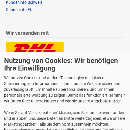
Kundeninfo Schweiz
Kundeninfo EU
Wir versenden mit
Nutzung von Cookies: Wir benötigen
Lieferung auch an Packstationen und Postfilialen
Samstagszustellung
Ihre Einwilligung
Wir nutzen Cookies und andere Technologien der lokalen
Speicherung von Informationen, damit unsere Website sicher und
zuverlässig läuft, um Inhalte zu personalisieren, und um Ihnen
personalisierte Werbung zu zeigen. Damit das funktioniert, sammeln
Bequeme Zahlung über Paypal
wir Daten über unsere Nutzer und wie sie unsere Angebote nutzen.
14 Tage Widerrufsrecht
Wenn Sie auf "Alle akzeptieren" klicken, sind Sie damit einverstanden
2 Jahre Gewährleistung
und erlauben uns, diese Daten an Dritte weiterzugeben, etwa unsere
Marketingpartner. Falls Sie dem nicht zustimmen möchten,
beschränken wir uns auf die wesentlichen Cookies und Sie müssen