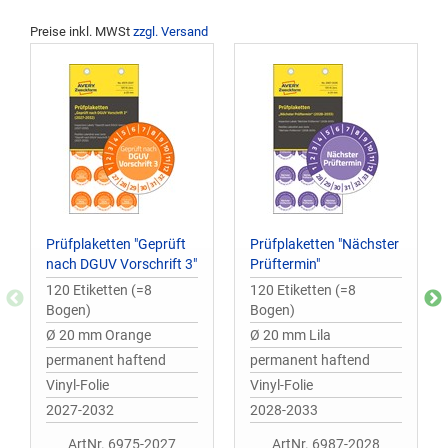
Preise inkl. MWSt
zzgl. Versand
Prüfplaketten "Geprüft
Prüfplaketten "Nächster
nach DGUV Vorschrift 3"
Prüftermin"
120 Etiketten (=8
120 Etiketten (=8
Bogen)
Bogen)
Ø 20 mm Orange
Ø 20 mm Lila
permanent haftend
permanent haftend
Vinyl-Folie
Vinyl-Folie
2027-2032
2028-2033
ArtNr. 6975-2027
ArtNr. 6987-2028