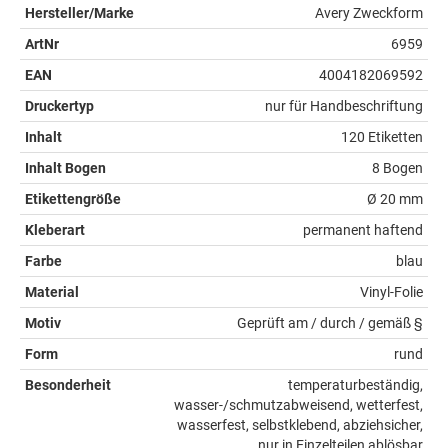
Hersteller/Marke
Avery Zweckform
ArtNr
6959
EAN
4004182069592
Druckertyp
nur für Handbeschriftung
Inhalt
120 Etiketten
Inhalt Bogen
8 Bogen
Etikettengröße
Ø 20 mm
Kleberart
permanent haftend
Farbe
blau
Material
Vinyl-Folie
Motiv
Geprüft am / durch / gemäß §
Form
rund
Besonderheit
temperaturbeständig,
wasser-/schmutzabweisend, wetterfest,
wasserfest, selbstklebend, abziehsicher,
nur in Einzelteilen ablösbar