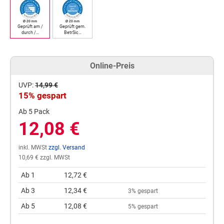
Geprüft am /
Geprüft gem.
durch /…
BetrSic…
Online-Preis
UVP:
14,99 €
15% gespart
Ab 5 Pack
12,08 €
inkl. MWSt
zzgl. Versand
10,69 € zzgl. MWSt
Ab 1
12,72 €
Ab 3
12,34 €
3% gespart
Ab 5
12,08 €
5% gespart