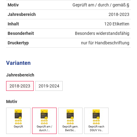
Motiv
Geprüft am / durch / gemäß §
Jahresbereich
2018-2023
Inhalt
120 Etiketten
Besonderheit
Besonders widerstandsfähig
Druckertyp
nur für Handbeschriftung
Varianten
Jahresbereich
2018-2023
2019-2024
Motiv
Geprüft
Geprüft am /
Geprüft gem.
Geprüft nach
durch /…
BetrSic…
DGUV Vo…