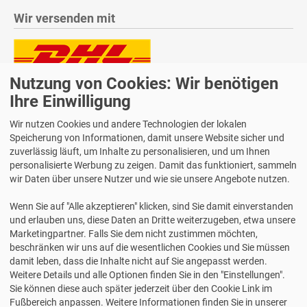
Wir versenden mit
Nutzung von Cookies: Wir benötigen
Lieferung auch an Packstationen und Postfilialen
Samstagszustellung
Ihre Einwilligung
Wir nutzen Cookies und andere Technologien der lokalen
Speicherung von Informationen, damit unsere Website sicher und
zuverlässig läuft, um Inhalte zu personalisieren, und um Ihnen
personalisierte Werbung zu zeigen. Damit das funktioniert, sammeln
Bequeme Zahlung über Paypal
wir Daten über unsere Nutzer und wie sie unsere Angebote nutzen.
14 Tage Widerrufsrecht
Wenn Sie auf "Alle akzeptieren" klicken, sind Sie damit einverstanden
2 Jahre Gewährleistung
und erlauben uns, diese Daten an Dritte weiterzugeben, etwa unsere
Marketingpartner. Falls Sie dem nicht zustimmen möchten,
beschränken wir uns auf die wesentlichen Cookies und Sie müssen
Alle Texte, Grafiken, Bilder und das Layout sind urheberrechtlich
damit leben, dass die Inhalte nicht auf Sie angepasst werden.
geschützt und dürfen nicht ohne ausdrückliche, schriftliche
Weitere Details und alle Optionen finden Sie in den "Einstellungen".
Erlaubnis weiterverwendet werden.
Sie können diese auch später jederzeit über den Cookie Link im
© 2026 bits&paper GmbH - Avery Zweckform Fachshop - Avery
Fußbereich anpassen. Weitere Informationen finden Sie in unserer