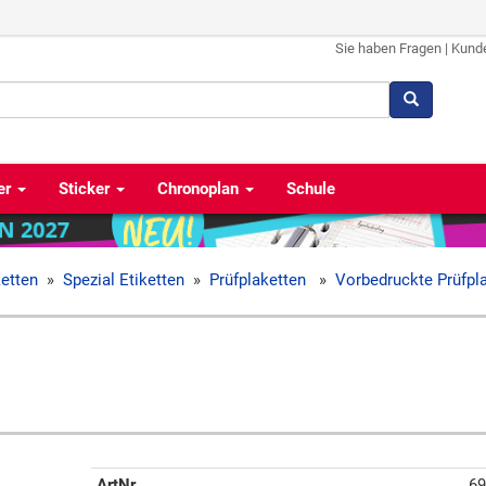
Sie haben Fragen
|
Kund
er
Sticker
Chronoplan
Schule
ketten
»
Spezial Etiketten
»
Prüfplaketten
»
Vorbedruckte Prüfpl
ArtNr
69