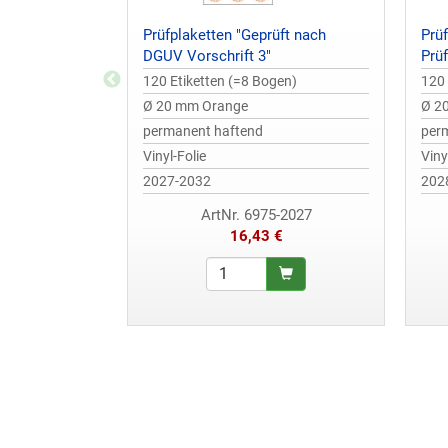
Prüfplaketten "Geprüft nach
Prü
DGUV Vorschrift 3"
Prüf
120 Etiketten (=8 Bogen)
120 
Ø 20 mm Orange
Ø 20
permanent haftend
per
Vinyl-Folie
Viny
2027-2032
202
ArtNr. 6975-2027
16,43 €