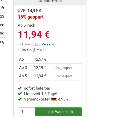
Online-Preis
üft
UVP:
14,99 €
023
16% gespart
ten
Ab 5 Pack
11,94 €
hig
ung
inkl. MWSt
zzgl. Versand
10,56 € zzgl. MWSt
Ab 1
12,57 €
Ab 3
12,19 €
3% gespart
Ab 5
11,94 €
5% gespart
sofort lieferbar
Lieferzeit 1-3 Tage*
Versandkosten
: 4,95 €