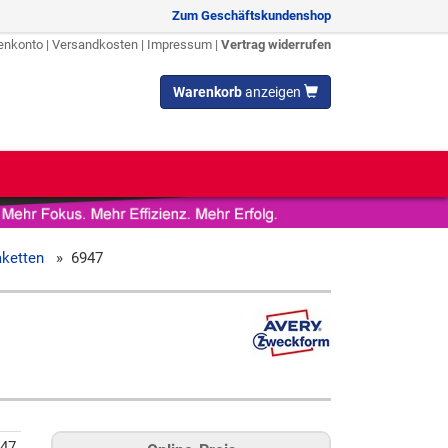
Zum Geschäftskundenshop
enkonto
|
Versandkosten
|
Impressum
|
Vertrag widerrufen
Warenkorb
anzeigen
aketten
»
6947
47