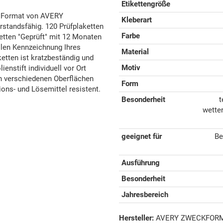
Etikettengröße
m Format von AVERY
Kleberart
tandsfähig. 120 Prüfplaketten
Farbe
etten "Geprüft" mit 12 Monaten
llen Kennzeichnung Ihres
Material
etten ist kratzbeständig und
Motiv
enstift individuell vor Ort
en verschiedenen Oberflächen
Form
ions- und Lösemittel resistent.
Besonderheit
t
wetter
geeignet für
Be
Ausführung
Besonderheit
Jahresbereich
Hersteller:
AVERY ZWECKFORM G