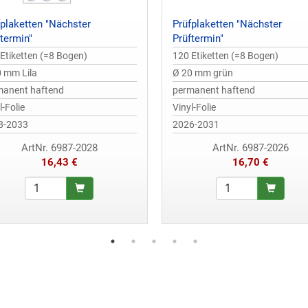
fplaketten "Nächster
Prüfplaketten "Nächster
termin"
Prüftermin"
Etiketten (=8 Bogen)
120 Etiketten (=8 Bogen)
 mm Lila
Ø 20 mm grün
manent haftend
permanent haftend
l-Folie
Vinyl-Folie
8-2033
2026-2031
ArtNr. 6987-2028
ArtNr. 6987-2026
16,43 €
16,70 €