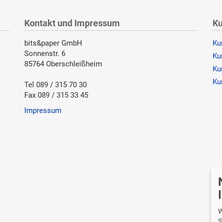
Kontakt und Impressum
Ku
bits&paper GmbH
Ku
Sonnenstr. 6
Ku
85764 Oberschleißheim
Ku
Ku
Tel 089 / 315 70 30
Fax 089 / 315 33 45
Impressum
Wi
W
S