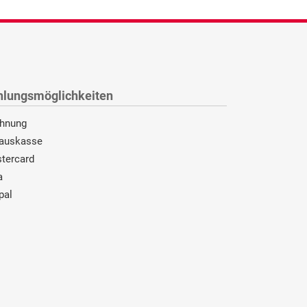
hlungsmöglichkeiten
hnung
auskasse
tercard
a
pal