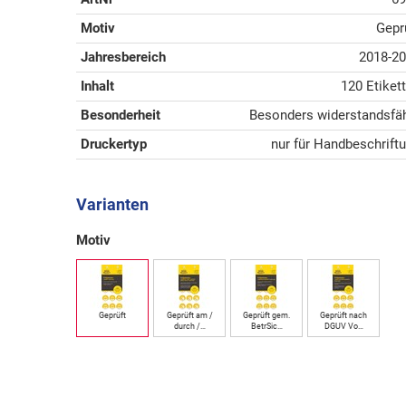
Motiv
Gepr
Jahresbereich
2018-2
Inhalt
120 Etiket
Besonderheit
Besonders widerstandsfä
Druckertyp
nur für Handbeschrift
Varianten
Motiv
Geprüft
Geprüft am /
Geprüft gem.
Geprüft nach
durch /…
BetrSic…
DGUV Vo…