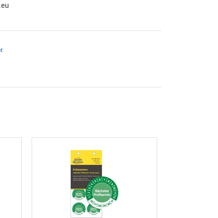
.eu
r
.