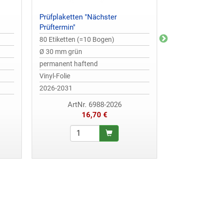
Prüfplaketten "Nächster
Prüfplaketten
Prüftermin"
DGUV Vorschr
80 Etiketten (=10 Bogen)
80 Etiketten 
Ø 30 mm grün
Ø 30 mm Ora
permanent haftend
permanent ha
Vinyl-Folie
Vinyl-Folie
2026-2031
2027-2032
ArtNr. 6988-2026
ArtN
16,70 €