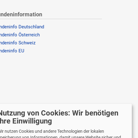
ndeninformation
ndeninfo Deutschland
ndeninfo Österreich
ndeninfo Schweiz
ndeninfo EU
Nutzung von Cookies: Wir benötigen
r versenden mit
Ihre Einwilligung
ir nutzen Cookies und andere Technologien der lokalen
peicherung von Informationen, damit unsere Website sicher und