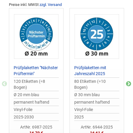
Preise inkl. MWSt
zzgl. Versand
Prüfplaketten "Nächster
Prüfplaketten mit
Prüftermin"
Jahreszahl 2025
120 Etiketten (=8
80 Etiketten (=10
Bogen)
Bogen)
Ø 20 mm blau
Ø 30 mm blau
permanent haftend
permanent haftend
Vinyl-Folie
Vinyl-Folie
2025-2030
2025
ArtNr. 6987-2025
ArtNr. 6944-2025
16,70 €
16,61 €