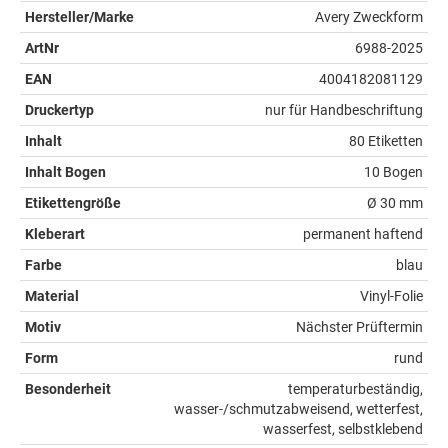
Hersteller/Marke
Avery Zweckform
ArtNr
6988-2025
EAN
4004182081129
Druckertyp
nur für Handbeschriftung
Inhalt
80 Etiketten
Inhalt Bogen
10 Bogen
Etikettengröße
Ø 30 mm
Kleberart
permanent haftend
Farbe
blau
Material
Vinyl-Folie
Motiv
Nächster Prüftermin
Form
rund
Besonderheit
temperaturbeständig,
wasser-/schmutzabweisend, wetterfest,
wasserfest, selbstklebend