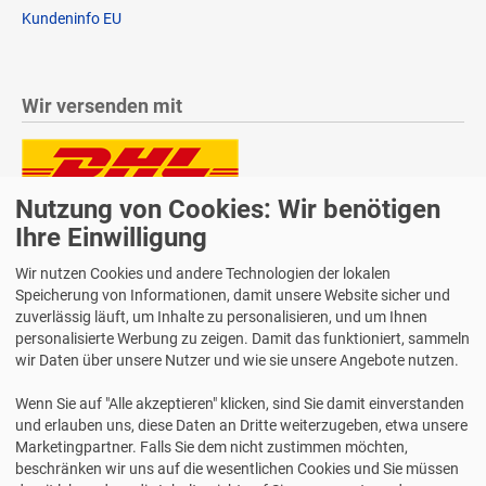
Kundeninfo EU
Wir versenden mit
Nutzung von Cookies: Wir benötigen
Lieferung auch an Packstationen und Postfilialen
Samstagszustellung
Ihre Einwilligung
Wir nutzen Cookies und andere Technologien der lokalen
Speicherung von Informationen, damit unsere Website sicher und
zuverlässig läuft, um Inhalte zu personalisieren, und um Ihnen
personalisierte Werbung zu zeigen. Damit das funktioniert, sammeln
Bequeme Zahlung über Paypal
wir Daten über unsere Nutzer und wie sie unsere Angebote nutzen.
14 Tage Widerrufsrecht
Wenn Sie auf "Alle akzeptieren" klicken, sind Sie damit einverstanden
2 Jahre Gewährleistung
und erlauben uns, diese Daten an Dritte weiterzugeben, etwa unsere
Marketingpartner. Falls Sie dem nicht zustimmen möchten,
beschränken wir uns auf die wesentlichen Cookies und Sie müssen
Alle Texte, Grafiken, Bilder und das Layout sind urheberrechtlich