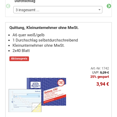
Durchschlag
Anzah
3 insgesamt ...
3 ins
Quittung, Kleinunternehmer ohne MwSt.
A6 quer weiß/gelb
1 Durchschlag selbstdurchschreibend
Kleinunternehmer ohne MwSt.
2x40 Blatt
Aktionspreis
Art.-Nr: 1742
UVP:
5,29 €
25% gespart
3,94 €