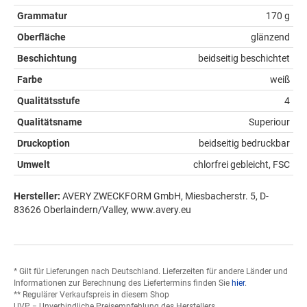
Grammatur
170 g
Oberfläche
glänzend
Beschichtung
beidseitig beschichtet
Farbe
weiß
Qualitätsstufe
4
Qualitätsname
Superiour
Druckoption
beidseitig bedruckbar
Umwelt
chlorfrei gebleicht, FSC
Hersteller:
AVERY ZWECKFORM GmbH, Miesbacherstr. 5, D-
83626 Oberlaindern/Valley, www.avery.eu
* Gilt für Lieferungen nach Deutschland. Lieferzeiten für andere Länder und
Informationen zur Berechnung des Liefertermins finden Sie
hier
.
** Regulärer Verkaufspreis in diesem Shop
UVP = Unverbindliche Preisempfehlung des Herstellers