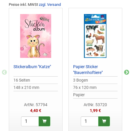
Preise inkl. MWSt
zzgl. Versand
Stickeralbum "Katze"
Papier Sticker
"Bauernhoftiere"
16 Seiten
3 Bogen
148 x 210 mm
76 x 120 mm
Papier
ArtNr. 57794
ArtNr. 53720
4,40 €
1,99 €