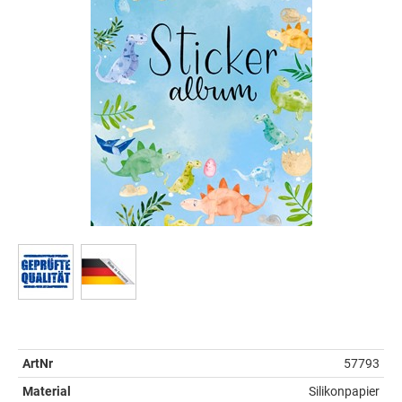
ArtNr
57793
Material
Silikonpapier