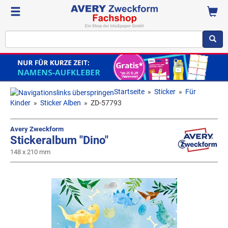
Startseite
»
Sticker
»
Für
Kinder
»
Sticker Alben
»
ZD-57793
Avery Zweckform
Stickeralbum "Dino"
148 x 210 mm