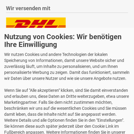
Wir versenden mit
Nutzung von Cookies: Wir benötigen
Lieferung auch an Packstationen und Postfilialen
Samstagszustellung
Ihre Einwilligung
Wir nutzen Cookies und andere Technologien der lokalen
Speicherung von Informationen, damit unsere Website sicher und
zuverlässig läuft, um Inhalte zu personalisieren, und um Ihnen
personalisierte Werbung zu zeigen. Damit das funktioniert, sammeln
Bequeme Zahlung über Paypal
wir Daten über unsere Nutzer und wie sie unsere Angebote nutzen.
14 Tage Widerrufsrecht
Wenn Sie auf "Alle akzeptieren" klicken, sind Sie damit einverstanden
2 Jahre Gewährleistung
und erlauben uns, diese Daten an Dritte weiterzugeben, etwa unsere
Marketingpartner. Falls Sie dem nicht zustimmen möchten,
beschränken wir uns auf die wesentlichen Cookies und Sie müssen
Alle Texte, Grafiken, Bilder und das Layout sind urheberrechtlich
damit leben, dass die Inhalte nicht auf Sie angepasst werden.
geschützt und dürfen nicht ohne ausdrückliche, schriftliche
Weitere Details und alle Optionen finden Sie in den "Einstellungen".
Erlaubnis weiterverwendet werden.
Sie können diese auch später jederzeit über den Cookie Link im
© 2026 bits&paper GmbH - Avery Zweckform Fachshop - Avery
Fußbereich anpassen. Weitere Informationen finden Sie in unserer