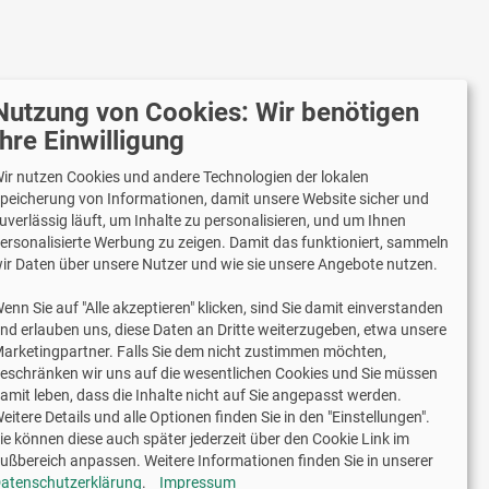
Nutzung von Cookies: Wir benötigen
r versenden mit
Ihre Einwilligung
ir nutzen Cookies und andere Technologien der lokalen
peicherung von Informationen, damit unsere Website sicher und
uverlässig läuft, um Inhalte zu personalisieren, und um Ihnen
Lieferung auch an Packstationen und
ersonalisierte Werbung zu zeigen. Damit das funktioniert, sammeln
Postfilialen
ir Daten über unsere Nutzer und wie sie unsere Angebote nutzen.
Samstagszustellung
enn Sie auf "Alle akzeptieren" klicken, sind Sie damit einverstanden
nd erlauben uns, diese Daten an Dritte weiterzugeben, etwa unsere
arketingpartner. Falls Sie dem nicht zustimmen möchten,
eschränken wir uns auf die wesentlichen Cookies und Sie müssen
amit leben, dass die Inhalte nicht auf Sie angepasst werden.
2 Jahre Gewährleistung
eitere Details und alle Optionen finden Sie in den "Einstellungen".
ie können diese auch später jederzeit über den Cookie Link im
ußbereich anpassen. Weitere Informationen finden Sie in unserer
schriftliche Erlaubnis weiterverwendet werden.
atenschutzerklärung
.
Impressum