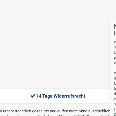
Wi
W
S
z
p
w
W
u
M
b
d
14 Tage Widerrufsrecht
W
S
F
ind urheberrechtlich geschützt und dürfen nicht ohne ausdrückliche, 
D