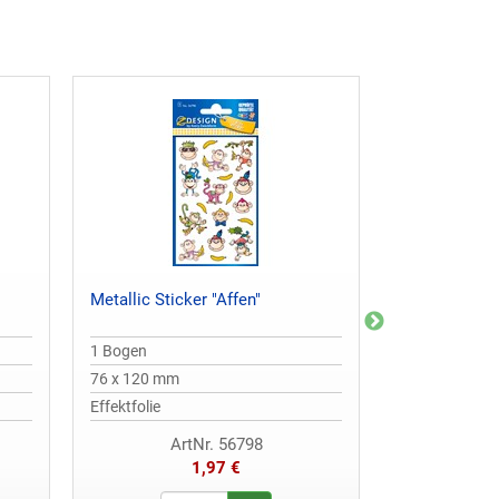
Metallic Sticker "Affen"
Papier Sticke
1 Bogen
3 Bogen
76 x 120 mm
76 x 120 mm
Effektfolie
Papier
ArtNr. 56798
Ar
1,97 €