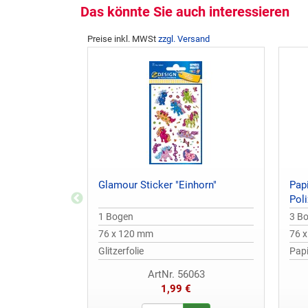
Das könnte Sie auch interessieren
Preise inkl. MWSt
zzgl. Versand
Glamour Sticker "Einhorn"
Pap
Poli
1 Bogen
3 B
76 x 120 mm
76 
Glitzerfolie
Papi
ArtNr. 56063
1,99 €