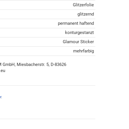
Glitzerfolie
glitzernd
permanent haftend
konturgestanzt
Glamour Sticker
mehrfarbig
mbH, Miesbacherstr. 5, D-83626
.eu
r
.