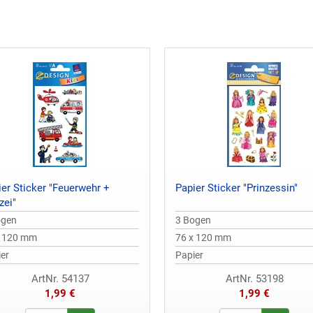
ier Sticker "Feuerwehr +
Papier Sticker "Prinzessin"
zei"
ogen
3 Bogen
x 120 mm
76 x 120 mm
er
Papier
ArtNr. 54137
ArtNr. 53198
1,99 €
1,99 €