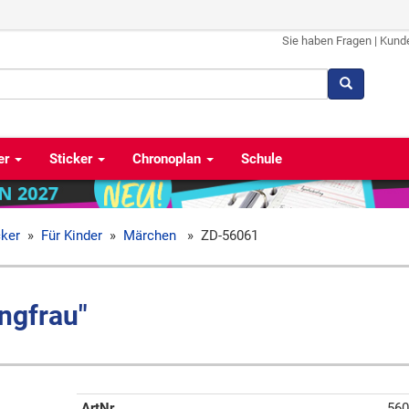
Sie haben Fragen
|
Kund
er
Sticker
Chronoplan
Schule
cker
»
Für Kinder
»
Märchen
»
ZD-56061
ngfrau"
ArtNr
560