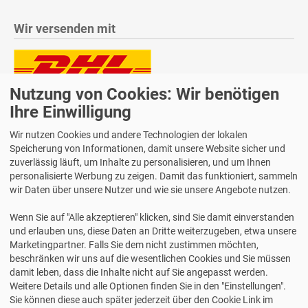
Wir versenden mit
Nutzung von Cookies: Wir benötigen
Lieferung auch an Packstationen und Postfilialen
Samstagszustellung
Ihre Einwilligung
Wir nutzen Cookies und andere Technologien der lokalen
Speicherung von Informationen, damit unsere Website sicher und
zuverlässig läuft, um Inhalte zu personalisieren, und um Ihnen
personalisierte Werbung zu zeigen. Damit das funktioniert, sammeln
Bequeme Zahlung über Paypal
wir Daten über unsere Nutzer und wie sie unsere Angebote nutzen.
14 Tage Widerrufsrecht
Wenn Sie auf "Alle akzeptieren" klicken, sind Sie damit einverstanden
2 Jahre Gewährleistung
und erlauben uns, diese Daten an Dritte weiterzugeben, etwa unsere
Marketingpartner. Falls Sie dem nicht zustimmen möchten,
beschränken wir uns auf die wesentlichen Cookies und Sie müssen
Alle Texte, Grafiken, Bilder und das Layout sind urheberrechtlich
damit leben, dass die Inhalte nicht auf Sie angepasst werden.
geschützt und dürfen nicht ohne ausdrückliche, schriftliche
Weitere Details und alle Optionen finden Sie in den "Einstellungen".
Erlaubnis weiterverwendet werden.
Sie können diese auch später jederzeit über den Cookie Link im
© 2026 bits&paper GmbH - Avery Zweckform Fachshop - Z-Design