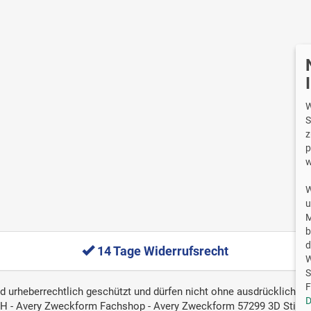
Wi
W
S
z
p
w
W
u
M
b
d
14 Tage Widerrufsrecht
W
S
F
ind urheberrechtlich geschützt und dürfen nicht ohne ausdrückliche, 
D
 - Avery Zweckform Fachshop - Avery Zweckform 57299 3D Sticker 