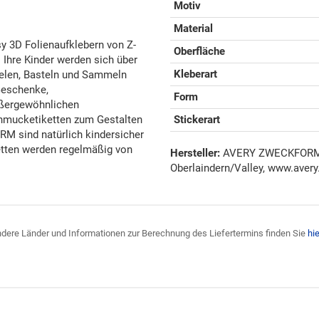
Motiv
Material
sy 3D Folienaufklebern von Z-
Oberfläche
. Ihre Kinder werden sich über
Kleberart
elen, Basteln und Sammeln
 Geschenke,
Form
ußergewöhnlichen
chmucketiketten zum Gestalten
Stickerart
 sind natürlich kindersicher
ketten werden regelmäßig von
Hersteller:
AVERY ZWECKFORM G
Oberlaindern/Valley, www.avery
 andere Länder und Informationen zur Berechnung des Liefertermins finden Sie
hie