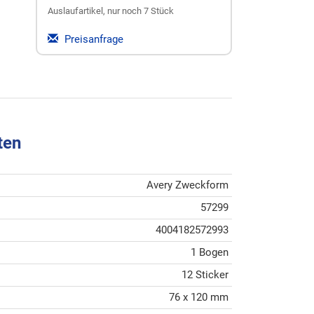
Auslaufartikel, nur noch 7 Stück
Preisanfrage
ten
Avery Zweckform
57299
4004182572993
1 Bogen
12 Sticker
76 x 120 mm