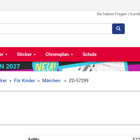
Sie haben Fragen
|
Kund
er
Sticker
Chronoplan
Schule
cker
»
Für Kinder
»
Märchen
»
ZD-57299
ArtNr
572