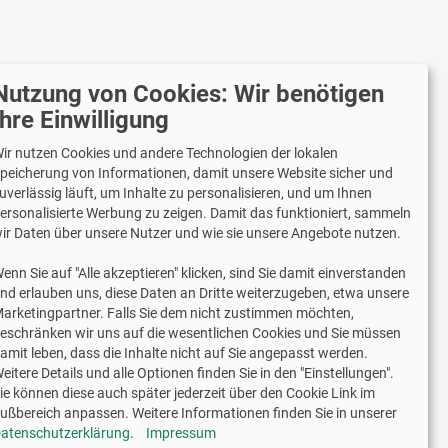
Nutzung von Cookies: Wir benötigen
r versenden mit
Ihre Einwilligung
ir nutzen Cookies und andere Technologien der lokalen
peicherung von Informationen, damit unsere Website sicher und
uverlässig läuft, um Inhalte zu personalisieren, und um Ihnen
Lieferung auch an Packstationen und
ersonalisierte Werbung zu zeigen. Damit das funktioniert, sammeln
Postfilialen
ir Daten über unsere Nutzer und wie sie unsere Angebote nutzen.
Samstagszustellung
enn Sie auf "Alle akzeptieren" klicken, sind Sie damit einverstanden
nd erlauben uns, diese Daten an Dritte weiterzugeben, etwa unsere
arketingpartner. Falls Sie dem nicht zustimmen möchten,
eschränken wir uns auf die wesentlichen Cookies und Sie müssen
amit leben, dass die Inhalte nicht auf Sie angepasst werden.
2 Jahre Gewährleistung
eitere Details und alle Optionen finden Sie in den "Einstellungen".
ie können diese auch später jederzeit über den Cookie Link im
ußbereich anpassen. Weitere Informationen finden Sie in unserer
schriftliche Erlaubnis weiterverwendet werden.
atenschutzerklärung
.
Impressum
"Prinzessin", 3D Effekt