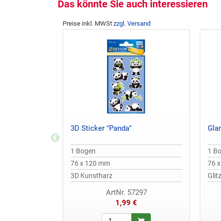
Das könnte Sie auch interessieren
Preise inkl. MWSt
zzgl. Versand
3D Sticker "Panda"
Gla
1 Bogen
1 B
76 x 120 mm
76 
3D Kunstharz
Glit
ArtNr. 57297
1,99 €