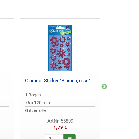
Glamour Sticker "Blumen, rose"
Papier Sticke
1 Bogen
3 Bogen
76 x 120 mm
76 x 120 mm
Glitzerfolie
Papier
ArtNr. 55809
Ar
1,79 €