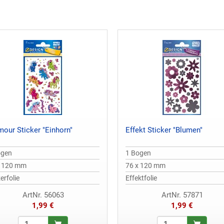
mour Sticker "Einhorn"
Effekt Sticker "Blumen"
ogen
1 Bogen
x 120 mm
76 x 120 mm
zerfolie
Effektfolie
ArtNr. 56063
ArtNr. 57871
1,99 €
1,99 €