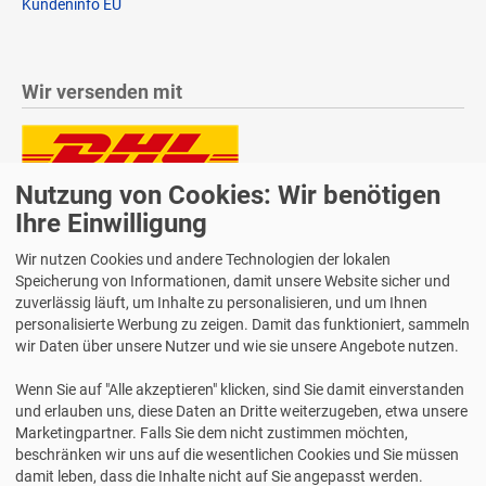
Kundeninfo EU
Wir versenden mit
Nutzung von Cookies: Wir benötigen
Lieferung auch an Packstationen und Postfilialen
Samstagszustellung
Ihre Einwilligung
Wir nutzen Cookies und andere Technologien der lokalen
Speicherung von Informationen, damit unsere Website sicher und
zuverlässig läuft, um Inhalte zu personalisieren, und um Ihnen
personalisierte Werbung zu zeigen. Damit das funktioniert, sammeln
Bequeme Zahlung über Paypal
wir Daten über unsere Nutzer und wie sie unsere Angebote nutzen.
14 Tage Widerrufsrecht
Wenn Sie auf "Alle akzeptieren" klicken, sind Sie damit einverstanden
2 Jahre Gewährleistung
und erlauben uns, diese Daten an Dritte weiterzugeben, etwa unsere
Marketingpartner. Falls Sie dem nicht zustimmen möchten,
beschränken wir uns auf die wesentlichen Cookies und Sie müssen
Alle Texte, Grafiken, Bilder und das Layout sind urheberrechtlich
damit leben, dass die Inhalte nicht auf Sie angepasst werden.
geschützt und dürfen nicht ohne ausdrückliche, schriftliche