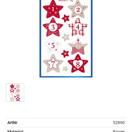
ArtNr
52890
Material
Papier