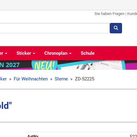
Sie haben Fragen
|
Kund
er
Sticker
Chronoplan
Schule
cker
»
Für Weihnachten
»
Sterne
»
ZD-52225
ld"
ArtNr
522