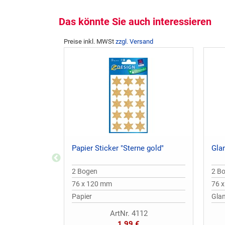
Das könnte Sie auch interessieren
Preise inkl. MWSt
zzgl. Versand
Papier Sticker "Sterne gold"
Glan
2 Bogen
2 B
76 x 120 mm
76 
Papier
Gla
ArtNr. 4112
1,99 €