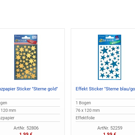
zpapier Sticker "Sterne gold"
Effekt Sticker "Sterne blau/go
ogen
1 Bogen
x 120 mm
76 x 120 mm
nzpapier
Effektfolie
ArtNr. 52806
ArtNr. 52259
1,99 €
1,99 €