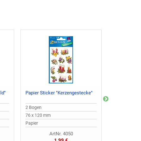
ld"
Papier Sticker "Kerzengestecke"
Papier Sticke
2 Bogen
3 Bogen
76 x 120 mm
76 x 120 mm
Papier
Papier
ArtNr. 4050
A
1,99 €