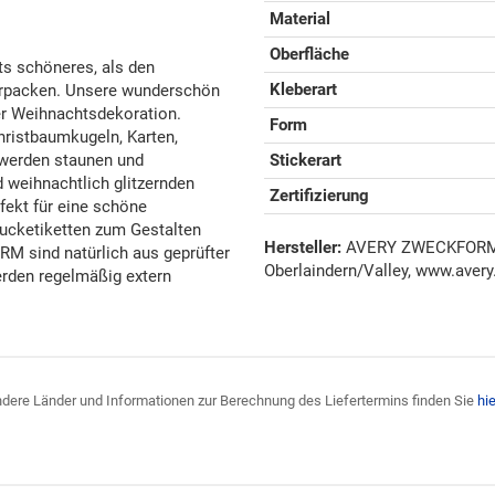
Material
Oberfläche
hts schöneres, als den
Kleberart
rpacken. Unsere wunderschön
rer Weihnachtsdekoration.
Form
ristbaumkugeln, Karten,
 werden staunen und
Stickerart
 weihnachtlich glitzernden
Zertifizierung
fekt für eine schöne
cketiketten zum Gestalten
Hersteller:
AVERY ZWECKFORM G
 sind natürlich aus geprüfter
Oberlaindern/Valley, www.avery
erden regelmäßig extern
 andere Länder und Informationen zur Berechnung des Liefertermins finden Sie
hie