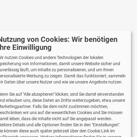
Nutzung von Cookies: Wir benötigen
r versenden mit
Ihre Einwilligung
ir nutzen Cookies und andere Technologien der lokalen
peicherung von Informationen, damit unsere Website sicher und
uverlässig läuft, um Inhalte zu personalisieren, und um Ihnen
Lieferung auch an Packstationen und
ersonalisierte Werbung zu zeigen. Damit das funktioniert, sammeln
Postfilialen
ir Daten über unsere Nutzer und wie sie unsere Angebote nutzen.
Samstagszustellung
enn Sie auf "Alle akzeptieren" klicken, sind Sie damit einverstanden
nd erlauben uns, diese Daten an Dritte weiterzugeben, etwa unsere
arketingpartner. Falls Sie dem nicht zustimmen möchten,
eschränken wir uns auf die wesentlichen Cookies und Sie müssen
amit leben, dass die Inhalte nicht auf Sie angepasst werden.
2 Jahre Gewährleistung
eitere Details und alle Optionen finden Sie in den "Einstellungen".
ie können diese auch später jederzeit über den Cookie Link im
ußbereich anpassen. Weitere Informationen finden Sie in unserer