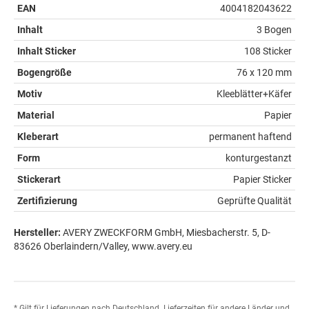
EAN
4004182043622
Inhalt
3 Bogen
Inhalt Sticker
108 Sticker
Bogengröße
76 x 120 mm
Motiv
Kleeblätter+Käfer
Material
Papier
Kleberart
permanent haftend
Form
konturgestanzt
Stickerart
Papier Sticker
Zertifizierung
Geprüfte Qualität
Hersteller:
AVERY ZWECKFORM GmbH, Miesbacherstr. 5, D-
83626 Oberlaindern/Valley, www.avery.eu
* Gilt für Lieferungen nach Deutschland. Lieferzeiten für andere Länder und