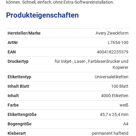
können. Schnell, einfach, ohne Extra-Softwareinstallation.
Produkteigenschaften
Hersteller/Marke
Avery Zweckform
ArtNr
L7654-100
EAN
4004182235379
Druckertyp
für Inkjet-, Laser-, Farblaserdrucker und
Kopierer
Etikettentyp
Universaletiketten
Inhalt Blatt
100 Blatt
Inhalt
4000 Etiketten
Farbe
weiß
Etikettengröße
45,7 x 25,4 mm
Bogengröße
A4
Kleberart
permanent haftend