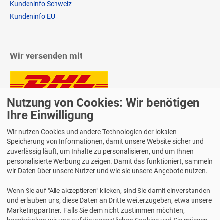
Kundeninfo Schweiz
Kundeninfo EU
Wir versenden mit
Nutzung von Cookies: Wir benötigen
Lieferung auch an Packstationen und Postfilialen
Samstagszustellung
Ihre Einwilligung
Wir nutzen Cookies und andere Technologien der lokalen
Speicherung von Informationen, damit unsere Website sicher und
zuverlässig läuft, um Inhalte zu personalisieren, und um Ihnen
personalisierte Werbung zu zeigen. Damit das funktioniert, sammeln
Bequeme Zahlung über Paypal
wir Daten über unsere Nutzer und wie sie unsere Angebote nutzen.
14 Tage Widerrufsrecht
Wenn Sie auf "Alle akzeptieren" klicken, sind Sie damit einverstanden
2 Jahre Gewährleistung
und erlauben uns, diese Daten an Dritte weiterzugeben, etwa unsere
Marketingpartner. Falls Sie dem nicht zustimmen möchten,
beschränken wir uns auf die wesentlichen Cookies und Sie müssen