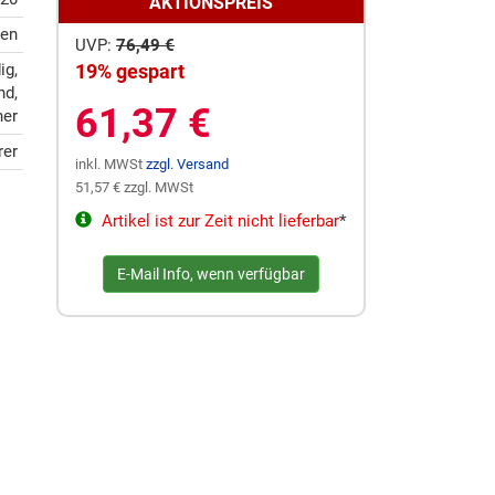
AKTIONSPREIS
ten
UVP:
76,49 €
ig,
19% gespart
nd,
61,37 €
her
rer
inkl. MWSt
zzgl. Versand
51,57 € zzgl. MWSt
Artikel ist zur Zeit nicht lieferbar
*
E-Mail Info, wenn verfügbar