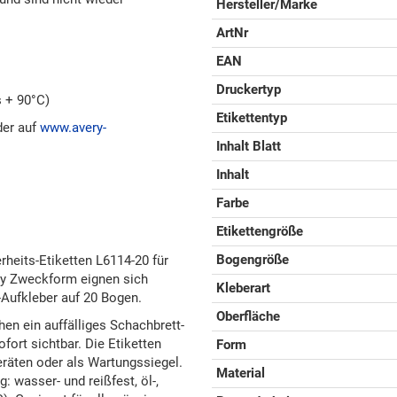
Hersteller/Marke
ArtNr
EAN
Druckertyp
s + 90°C)
Etikettentyp
der auf
www.avery-
Inhalt Blatt
Inhalt
Farbe
Etikettengröße
Bogengröße
rheits-Etiketten L6114-20 für
ry Zweckform eignen sich
Kleberart
-Aufkleber auf 20 Bogen.
Oberfläche
hen ein auffälliges Schachbrett-
ort sichtbar. Die Etiketten
Form
eräten oder als Wartungssiegel.
Material
: wasser- und reißfest, öl-,