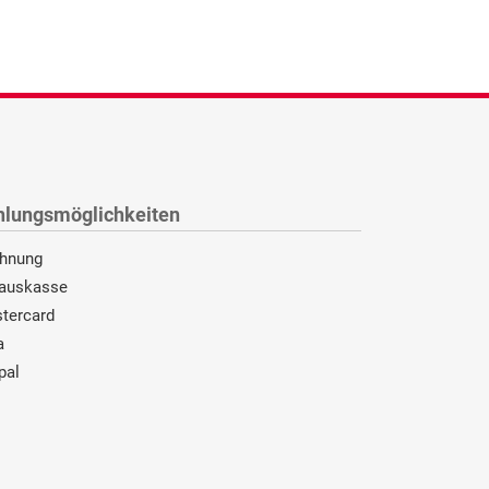
hlungsmöglichkeiten
hnung
auskasse
tercard
a
pal