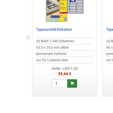
Typenschild-Etiketten
Typ
20 Blatt (=540 Etiketten)
20 B
63,5 x 29,6 mm silber
96 x
permanent haftend
per
nur für Laserdrucker
nur 
ArtNr. L6011-20
39,44 €