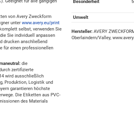
). Geeignet für alle gängigen
Besonderheit
t
tten von Avery Zweckform
Umwelt
igner unter
www.avery.eu/print
e komplett selbst, verwenden Sie
Hersteller:
AVERY ZWECKFORM G
die Sie individuell anpassen
Oberlaindern/Valley, www.avery
nd drucken anschließend
e für einen professionellen
maneutral:
die
rch zertifizierte
14 wird ausschließlich
, Produktion, Logistik und
yern garantieren höchste
erwege. Die Etiketten aus PVC-
 Emissionen des Materials