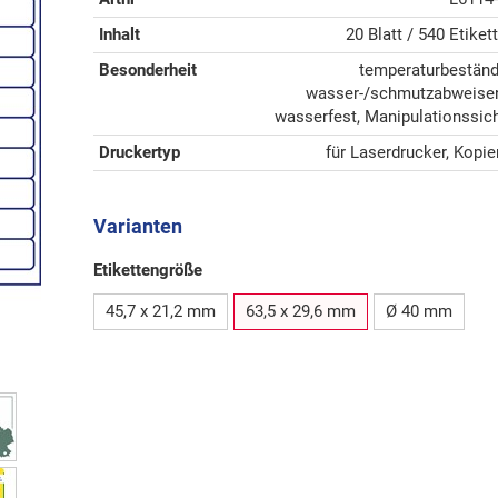
Inhalt
20 Blatt / 540 Etiket
Besonderheit
temperaturbeständ
wasser-/schmutzabweise
wasserfest, Manipulationssic
Druckertyp
für Laserdrucker, Kopie
Varianten
Etikettengröße
45,7 x 21,2 mm
63,5 x 29,6 mm
Ø 40 mm