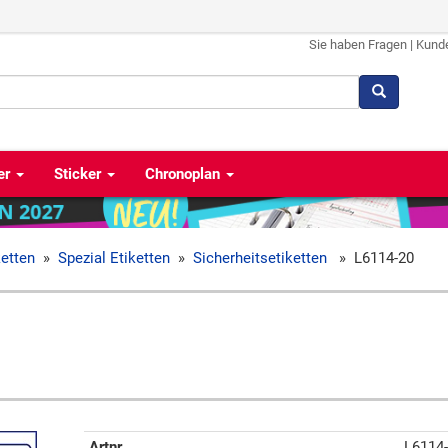
Sie haben Fragen
|
Kund
er
Sticker
Chronoplan
ketten
»
Spezial Etiketten
»
Sicherheitsetiketten
»
L6114-20
Artnr
L6114