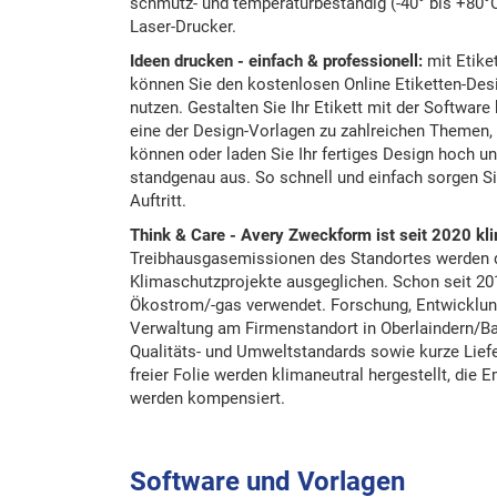
schmutz- und temperaturbeständig (-40° bis +80°C
Laser-Drucker.
Ideen drucken - einfach & professionell:
mit Etike
können Sie den kostenlosen Online Etiketten-Des
nutzen. Gestalten Sie Ihr Etikett mit der Softwar
eine der Design-Vorlagen zu zahlreichen Themen, 
können oder laden Sie Ihr fertiges Design hoch u
standgenau aus. So schnell und einfach sorgen Si
Auftritt.
Think & Care - Avery Zweckform ist seit 2020 kli
Treibhausgasemissionen des Standortes werden du
Klimaschutzprojekte ausgeglichen. Schon seit 20
Ökostrom/-gas verwendet. Forschung, Entwicklung
Verwaltung am Firmenstandort in Oberlaindern/Ba
Qualitäts- und Umweltstandards sowie kurze Lief
freier Folie werden klimaneutral hergestellt, die
werden kompensiert.
Software und Vorlagen