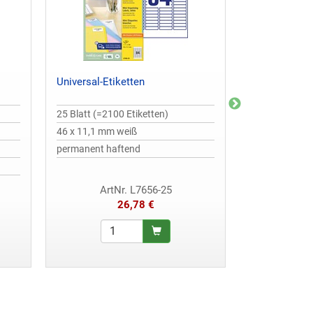
Universal-Etiketten
Ultra-Resiste
25 Blatt (=2100 Etiketten)
10 Blatt (=240
46 x 11,1 mm weiß
63,5 x 33,9 m
permanent haftend
permanent ha
nur für Laserd
ArtNr. L7656-25
ArtN
26,78 €