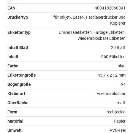
EAN
4004182060391
Druckertyp
für Inkjet-, Laser-, Farblaserdrucker und
Kopierer
Etikettentyp
Universaletiketten, Farbige Etiketten,
Wiederablösbare Etiketten
Inhalt Blatt
20 Blatt
Inhalt
960 Etiketten
Farbe
blau
Etikettengröße
45,7 x 21,2 mm
Bogengröße
A4
Kleberart
wiederablösbar
Oberfläche
matt
Form
rechteckig
Material
Papier
Umwelt
PVC-Frei