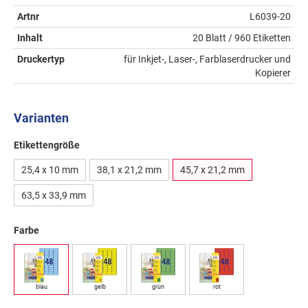
Artnr
L6039-20
Inhalt
20 Blatt / 960 Etiketten
Druckertyp
für Inkjet-, Laser-, Farblaserdrucker und
Kopierer
Varianten
Etikettengröße
25,4 x 10 mm
38,1 x 21,2 mm
45,7 x 21,2 mm
63,5 x 33,9 mm
Farbe
blau
gelb
grün
rot