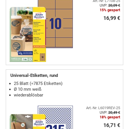
Art.-Nr: L7108-25
UVP:
20,09 €
15% gespart
16,99 €
Universal-Etiketten, rund
25 Blatt (=7875 Etiketten)
Ø 10 mm weiß
wiederablösbar
Art.-Nr: L6019REV-25
UVP:
20,49 €
18% gespart
16,71 €