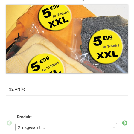
32 Artikel
Produkt
Etike
2 insgesamt ...
18 in