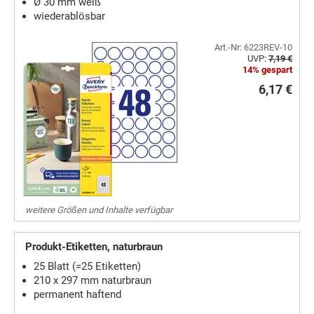
Ø 30 mm weiß
wiederablösbar
Art.-Nr: 6223REV-10
UVP:
7,19 €
14% gespart
6,17 €
weitere Größen und Inhalte verfügbar
Produkt-Etiketten, naturbraun
25 Blatt (=25 Etiketten)
210 x 297 mm naturbraun
permanent haftend