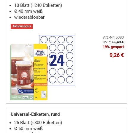
10 Blatt (=240 Etiketten)
Ø 40 mm weiß
wiederablösbar
Aktionspreis
Art.-Nr: 5080
UVP:
11,49 €
19% gespart
9,26 €
Universal-Etiketten, rund
25 Blatt (=300 Etiketten)
Ø 60 mm weiß