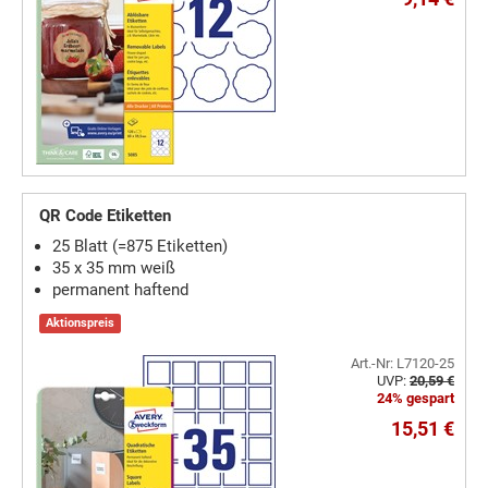
QR Code Etiketten
25 Blatt (=875 Etiketten)
35 x 35 mm weiß
permanent haftend
Aktionspreis
Art.-Nr: L7120-25
UVP:
20,59 €
24% gespart
15,51 €