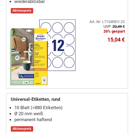
wiederablösbar
Aktionspreis
Art.-Nr: L7104REV-25
UVP:
20,49 €
26% gespart
15,04 €
Universal-Etiketten, rund
10 Blatt (=880 Etiketten)
Ø 20 mm weiß
permanent haftend
Aktionspreis