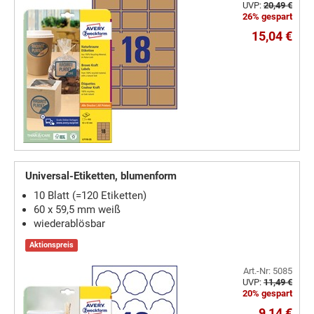
UVP:
20,49 €
26% gespart
15,04 €
Universal-Etiketten, blumenform
10 Blatt (=120 Etiketten)
60 x 59,5 mm weiß
wiederablösbar
Aktionspreis
Art.-Nr: 5085
UVP:
11,49 €
20% gespart
9,14 €