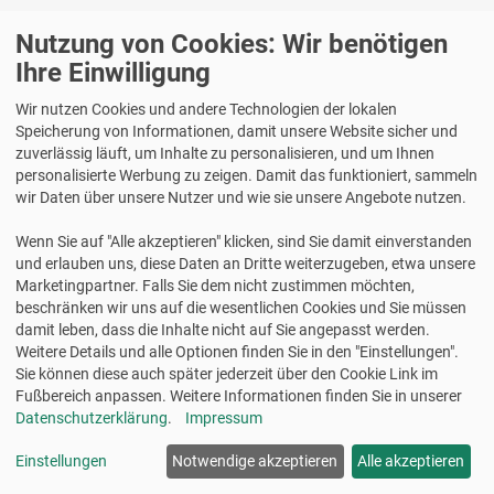
Nutzung von Cookies: Wir benötigen
Informationen zum Einkauf
Ihre Einwilligung
Versand
Wir nutzen Cookies und andere Technologien der lokalen
Zahlung
Speicherung von Informationen, damit unsere Website sicher und
Widerrufsrecht
zuverlässig läuft, um Inhalte zu personalisieren, und um Ihnen
Gewährleistung
personalisierte Werbung zu zeigen. Damit das funktioniert, sammeln
AGB
wir Daten über unsere Nutzer und wie sie unsere Angebote nutzen.
Datenschutz
Wenn Sie auf "Alle akzeptieren" klicken, sind Sie damit einverstanden
Barrierefreiheit
und erlauben uns, diese Daten an Dritte weiterzugeben, etwa unsere
Batteriegesetz
Marketingpartner. Falls Sie dem nicht zustimmen möchten,
Cookie Einstellungen verwalten
beschränken wir uns auf die wesentlichen Cookies und Sie müssen
damit leben, dass die Inhalte nicht auf Sie angepasst werden.
Vertrag widerrufen
Weitere Details und alle Optionen finden Sie in den "Einstellungen".
Sie können diese auch später jederzeit über den Cookie Link im
Fußbereich anpassen. Weitere Informationen finden Sie in unserer
Datenschutzerklärung
.
Impressum
Zahlungsmöglichkeiten
Einstellungen
Notwendige akzeptieren
Alle akzeptieren
Rechnung
Vorauskasse