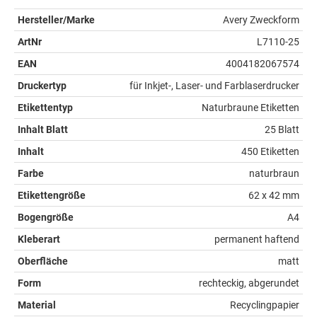
Hersteller/Marke
Avery Zweckform
ArtNr
L7110-25
EAN
4004182067574
Druckertyp
für Inkjet-, Laser- und Farblaserdrucker
Etikettentyp
Naturbraune Etiketten
Inhalt Blatt
25 Blatt
Inhalt
450 Etiketten
Farbe
naturbraun
Etikettengröße
62 x 42 mm
Bogengröße
A4
Kleberart
permanent haftend
Oberfläche
matt
Form
rechteckig, abgerundet
Material
Recyclingpapier