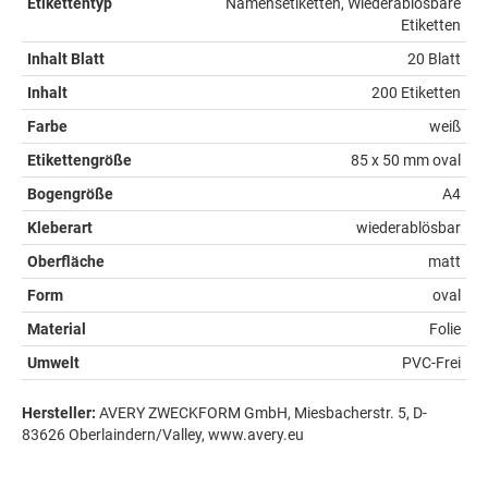
Etikettentyp
Namensetiketten, Wiederablösbare
Etiketten
Inhalt Blatt
20 Blatt
Inhalt
200 Etiketten
Farbe
weiß
Etikettengröße
85 x 50 mm oval
Bogengröße
A4
Kleberart
wiederablösbar
Oberfläche
matt
Form
oval
Material
Folie
Umwelt
PVC-Frei
Hersteller:
AVERY ZWECKFORM GmbH, Miesbacherstr. 5, D-
83626 Oberlaindern/Valley, www.avery.eu