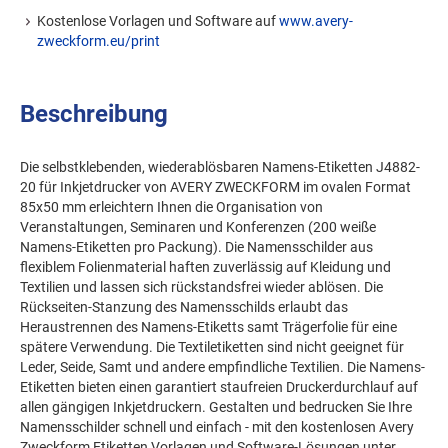
Kostenlose Vorlagen und Software auf
www.avery-
zweckform.eu/print
Beschreibung
Die selbstklebenden, wiederablösbaren Namens-Etiketten J4882-
20 für Inkjetdrucker von AVERY ZWECKFORM im ovalen Format
85x50 mm erleichtern Ihnen die Organisation von
Veranstaltungen, Seminaren und Konferenzen (200 weiße
Namens-Etiketten pro Packung). Die Namensschilder aus
flexiblem Folienmaterial haften zuverlässig auf Kleidung und
Textilien und lassen sich rückstandsfrei wieder ablösen. Die
Rückseiten-Stanzung des Namensschilds erlaubt das
Heraustrennen des Namens-Etiketts samt Trägerfolie für eine
spätere Verwendung. Die Textiletiketten sind nicht geeignet für
Leder, Seide, Samt und andere empfindliche Textilien. Die Namens-
Etiketten bieten einen garantiert staufreien Druckerdurchlauf auf
allen gängigen Inkjetdruckern. Gestalten und bedrucken Sie Ihre
Namensschilder schnell und einfach - mit den kostenlosen Avery
Zweckform Etiketten Vorlagen und Software-Lösungen unter