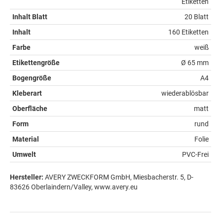
Etiketten
Inhalt Blatt
20 Blatt
Inhalt
160 Etiketten
Farbe
weiß
Etikettengröße
Ø 65 mm
Bogengröße
A4
Kleberart
wiederablösbar
Oberfläche
matt
Form
rund
Material
Folie
Umwelt
PVC-Frei
Hersteller:
AVERY ZWECKFORM GmbH, Miesbacherstr. 5, D-
83626 Oberlaindern/Valley, www.avery.eu