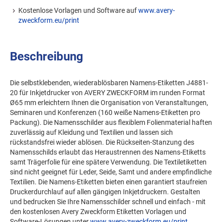
Kostenlose Vorlagen und Software auf
www.avery-
zweckform.eu/print
Beschreibung
Die selbstklebenden, wiederablösbaren Namens-Etiketten J4881-
20 für Inkjetdrucker von AVERY ZWECKFORM im runden Format
Ø65 mm erleichtern Ihnen die Organisation von Veranstaltungen,
Seminaren und Konferenzen (160 weiße Namens-Etiketten pro
Packung). Die Namensschilder aus flexiblem Folienmaterial haften
zuverlässig auf Kleidung und Textilien und lassen sich
rückstandsfrei wieder ablösen. Die Rückseiten-Stanzung des
Namensschilds erlaubt das Heraustrennen des Namens-Etiketts
samt Trägerfolie für eine spätere Verwendung. Die Textiletiketten
sind nicht geeignet für Leder, Seide, Samt und andere empfindliche
Textilien. Die Namens-Etiketten bieten einen garantiert staufreien
Druckerdurchlauf auf allen gängigen Inkjetdruckern. Gestalten
und bedrucken Sie Ihre Namensschilder schnell und einfach - mit
den kostenlosen Avery Zweckform Etiketten Vorlagen und
Software-Lösungen unter
www.avery-zweckform.eu/print
.