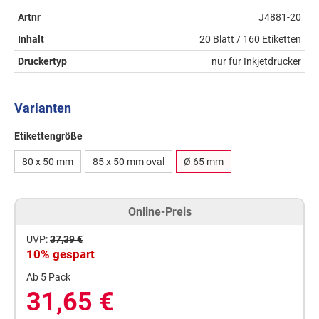
Artnr
J4881-20
Inhalt
20 Blatt / 160 Etiketten
Druckertyp
nur für Inkjetdrucker
Varianten
Etikettengröße
80 x 50 mm
85 x 50 mm oval
Ø 65 mm
Online-Preis
UVP:
37,39 €
10% gespart
Ab 5 Pack
31,65 €