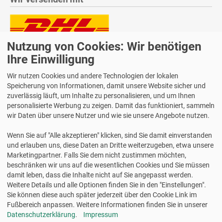
Nutzung von Cookies: Wir benötigen
Lieferung auch an Packstationen und Postfilialen
Samstagszustellung
Ihre Einwilligung
Wir nutzen Cookies und andere Technologien der lokalen
Speicherung von Informationen, damit unsere Website sicher und
zuverlässig läuft, um Inhalte zu personalisieren, und um Ihnen
personalisierte Werbung zu zeigen. Damit das funktioniert, sammeln
Bequeme Zahlung über Paypal
wir Daten über unsere Nutzer und wie sie unsere Angebote nutzen.
14 Tage Widerrufsrecht
Wenn Sie auf "Alle akzeptieren" klicken, sind Sie damit einverstanden
2 Jahre Gewährleistung
und erlauben uns, diese Daten an Dritte weiterzugeben, etwa unsere
Marketingpartner. Falls Sie dem nicht zustimmen möchten,
beschränken wir uns auf die wesentlichen Cookies und Sie müssen
Alle Texte, Grafiken, Bilder und das Layout sind urheberrechtlich
damit leben, dass die Inhalte nicht auf Sie angepasst werden.
geschützt und dürfen nicht ohne ausdrückliche, schriftliche
Weitere Details und alle Optionen finden Sie in den "Einstellungen".
Erlaubnis weiterverwendet werden.
Sie können diese auch später jederzeit über den Cookie Link im
© 2026 bits&paper GmbH - Avery Zweckform Fachshop - Avery
Fußbereich anpassen. Weitere Informationen finden Sie in unserer
Zweckform ETICOLD.DE Lebensmitteletiketten "Tiefgefroren"
Datenschutzerklärung
.
Impressum