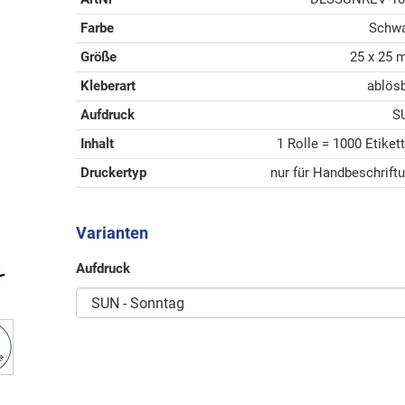
Farbe
Schwa
Größe
25 x 25
Kleberart
ablös
Aufdruck
S
Inhalt
1 Rolle = 1000 Etiket
Druckertyp
nur für Handbeschrift
Varianten
Aufdruck