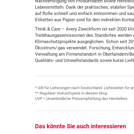
Nachverfolgung von Produktdaten sowie Herstell
Lebensmitteln. Dank der praktischen, stabilen Sp
auf Rolle schnell und einfach entnommen und sau
Etiketten aus Papier sind für den indirekten Kont
Think & Care – Avery Zweckform ist seit 2020 kli
Treibhausgasemissionen des Standortes werden du
Klimaschutzprojekte ausgeglichen. Schon seit 20
Ökostrom/-gas verwendet. Forschung, Entwicklung
Verwaltung am Firmenstandort in Oberlaindern/Ba
Qualitäts- und Umweltstandards sowie kurze Lief
* Gilt für Lieferungen nach Deutschland. Lieferzeiten für
** Regulärer Verkaufspreis in diesem Shop
UVP = Unverbindliche Preisempfehlung des Herstellers
Das könnte Sie auch interessieren