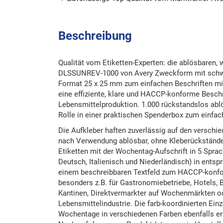
Beschreibung
Qualität vom Etiketten-Experten: die ablösbaren,
DLSSUNREV-1000 von Avery Zweckform mit sch
Format 25 x 25 mm zum einfachen Beschriften mit 
eine effiziente, klare und HACCP-konforme Besch
Lebensmittelproduktion. 1.000 rückstandslos ablö
Rolle in einer praktischen Spenderbox zum einfa
Die Aufkleber haften zuverlässig auf den verschie
nach Verwendung ablösbar, ohne Kleberückstände 
Etiketten mit der Wochentag-Aufschrift in 5 Sprac
Deutsch, Italienisch und Niederländisch) in ents
einem beschreibbaren Textfeld zum HACCP-konfo
besonders z.B. für Gastronomiebetriebe, Hotels,
Kantinen, Direktvermarkter auf Wochenmärkten od
Lebensmittelindustrie. Die farb-koordinierten Ein
Wochentage in verschiedenen Farben ebenfalls erhä