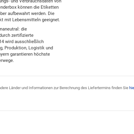
ungs- und Verbrauchsdaten von
enderbox können die Etiketten
ber aufbewahrt werden. Die
akt mit Lebensmitteln geeignet.
maneutral: die
rch zertifizierte
14 wird ausschließlich
, Produktion, Logistik und
yern garantieren höchste
erwege.
 andere Länder und Informationen zur Berechnung des Liefertermins finden Sie
hie