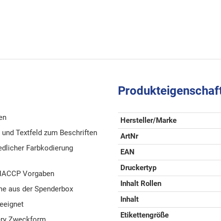
Produkteigenschaf
en
Hersteller/Marke
 und Textfeld zum Beschriften
ArtNr
edlicher Farbkodierung
EAN
Druckertyp
 HACCP Vorgaben
Inhalt Rollen
me aus der Spenderbox
Inhalt
geeignet
Etikettengröße
very Zweckform