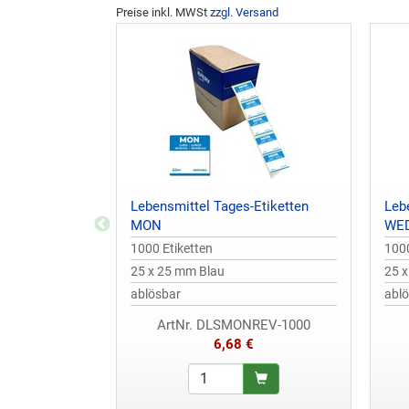
Preise inkl. MWSt
zzgl. Versand
Lebensmittel Tages-Etiketten
Leb
MON
WE
1000 Etiketten
1000
25 x 25 mm Blau
25 
ablösbar
abl
ArtNr. DLSMONREV-1000
6,68 €