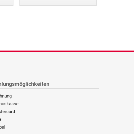
hlungsmöglichkeiten
hnung
auskasse
tercard
a
pal