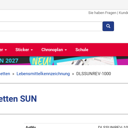
Sie haben Fragen
|
Kund
er
Sticker
Chronoplan
Schule
ketten
»
Lebensmittelkennzeichnung
»
DLSSUNREV-1000
etten SUN
ArtNr
DLSSUNREV-10