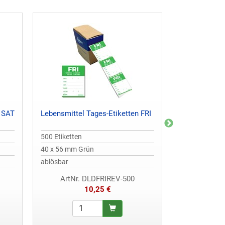
n SAT
Lebensmittel Tages-Etiketten FRI
Lebensmittel
MON
500 Etiketten
500 Etiketten
40 x 56 mm Grün
40 x 56 mm B
ablösbar
ablösbar
ArtNr. DLDFRIREV-500
ArtNr. 
10,25 €