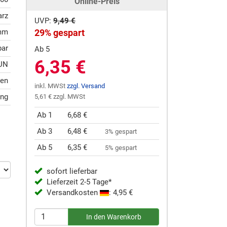
Online-Preis
rz
UVP:
9,49 €
 mm
29% gespart
bar
Ab 5
6,35 €
UN
ten
inkl. MWSt
zzgl. Versand
ung
5,61 € zzgl. MWSt
Ab 1
6,68 €
Ab 3
6,48 €
3% gespart
Ab 5
6,35 €
5% gespart
sofort lieferbar
Lieferzeit 2-5 Tage*
Versandkosten
: 4,95 €