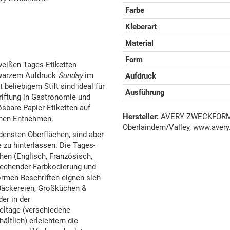
Farbe
Kleberart
Material
Form
 weißen Tages-Etiketten
warzem Aufdruck
Sunday
im
Aufdruck
beliebigem Stift sind ideal für
Ausführung
riftung in Gastronomie und
sbare Papier-Etiketten auf
Hersteller:
AVERY ZWECKFORM G
chen Entnehmen.
Oberlaindern/Valley, www.avery
densten Oberflächen, sind aber
zu hinterlassen. Die Tages-
hen (Englisch, Französisch,
prechender Farbkodierung und
rmen Beschriften eignen sich
 Bäckereien, Großküchen &
er in der
zeltage (verschiedene
ltlich) erleichtern die