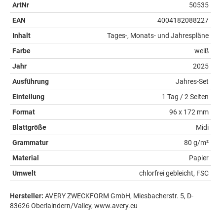
ArtNr
50535
EAN
4004182088227
Inhalt
Tages-, Monats- und Jahrespläne
Farbe
weiß
Jahr
2025
Ausführung
Jahres-Set
Einteilung
1 Tag / 2 Seiten
Format
96 x 172 mm
Blattgröße
Midi
Grammatur
80 g/m²
Material
Papier
Umwelt
chlorfrei gebleicht, FSC
Hersteller:
AVERY ZWECKFORM GmbH, Miesbacherstr. 5, D-
83626 Oberlaindern/Valley, www.avery.eu