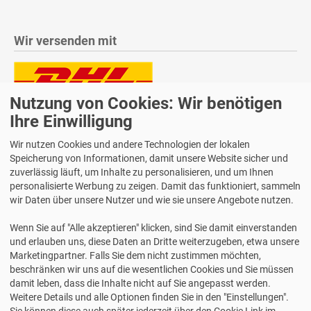
Wir versenden mit
Nutzung von Cookies: Wir benötigen
Lieferung auch an Packstationen und Postfilialen
Ihre Einwilligung
Samstagszustellung
Wir nutzen Cookies und andere Technologien der lokalen
Speicherung von Informationen, damit unsere Website sicher und
zuverlässig läuft, um Inhalte zu personalisieren, und um Ihnen
personalisierte Werbung zu zeigen. Damit das funktioniert, sammeln
wir Daten über unsere Nutzer und wie sie unsere Angebote nutzen.
Bequeme Zahlung über Paypal
14 Tage Widerrufsrecht
Wenn Sie auf "Alle akzeptieren" klicken, sind Sie damit einverstanden
2 Jahre Gewährleistung
und erlauben uns, diese Daten an Dritte weiterzugeben, etwa unsere
Marketingpartner. Falls Sie dem nicht zustimmen möchten,
beschränken wir uns auf die wesentlichen Cookies und Sie müssen
Alle Texte, Grafiken, Bilder und das Layout sind urheberrechtlich
damit leben, dass die Inhalte nicht auf Sie angepasst werden.
geschützt und dürfen nicht ohne ausdrückliche, schriftliche
Weitere Details und alle Optionen finden Sie in den "Einstellungen".
Erlaubnis weiterverwendet werden.
Sie können diese auch später jederzeit über den Cookie Link im