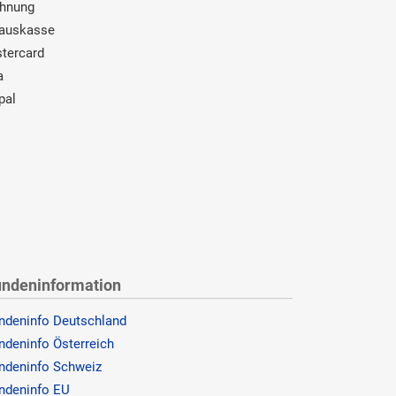
hnung
auskasse
tercard
a
pal
ndeninformation
ndeninfo Deutschland
ndeninfo Österreich
ndeninfo Schweiz
ndeninfo EU