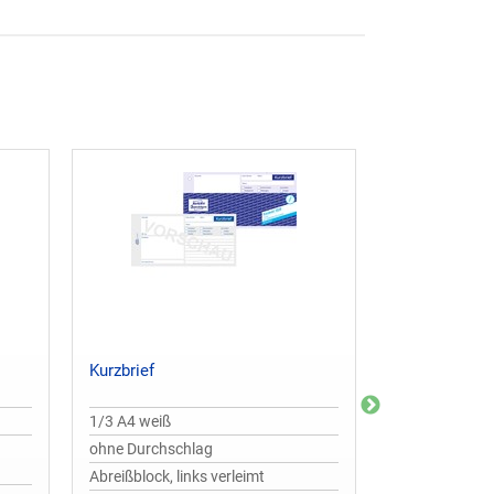
Kurzbrief
Durchschrei
1/3 A4 weiß
A5 weiß/gelb
ohne Durchschlag
1 Durchschlag
selbstdurchsc
Abreißblock, links verleimt