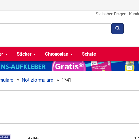
Sie haben Fragen
|
Kund
er
Sticker
Chronoplan
Schule
mulare
»
Notizformulare
»
1741
ArtNr
17