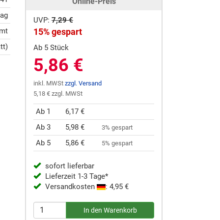
Online-Preis
lag
UVP:
7,29 €
imt
15% gespart
tt)
Ab 5 Stück
5,86 €
inkl. MWSt
zzgl. Versand
5,18 € zzgl. MWSt
Ab 1
6,17 €
Ab 3
5,98 €
3% gespart
Ab 5
5,86 €
5% gespart
sofort lieferbar
Lieferzeit 1-3 Tage*
Versandkosten
: 4,95 €