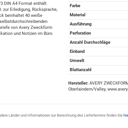
3 DIN A4 Format enthält
Farbe
. zur Erledigung, Rücksprache,
Material
ck beinhaltet 40 weiße
, selbstdurchschreibenden
Ausführung
zbriefe von Avery Zweckform
Perforation
ikation und Notizen im Büro
Anzahl Durchschläge
Einband
Umwelt
Blattanzahl
Hersteller:
AVERY ZWECKFORM G
Oberlaindern/Valley, www.avery
 andere Länder und Informationen zur Berechnung des Liefertermins finden Sie
hie