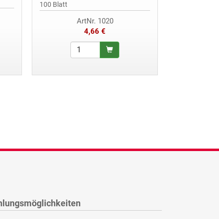
2x40 Blatt
100 Blatt
ArtNr. 1020
A
4,66 €
hlungsmöglichkeiten