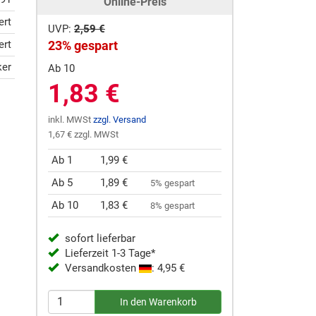
Online-Preis
ert
UVP:
2,59 €
ert
23% gespart
ker
Ab 10
1,83 €
inkl. MWSt
zzgl. Versand
1,67 € zzgl. MWSt
Ab 1
1,99 €
Ab 5
1,89 €
5% gespart
Ab 10
1,83 €
8% gespart
sofort lieferbar
Lieferzeit 1-3 Tage*
Versandkosten
: 4,95 €