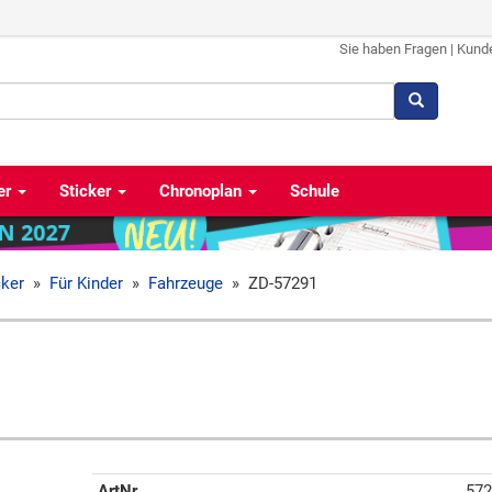
Sie haben Fragen
|
Kund
er
Sticker
Chronoplan
Schule
cker
»
Für Kinder
»
Fahrzeuge
»
ZD-57291
ArtNr
572