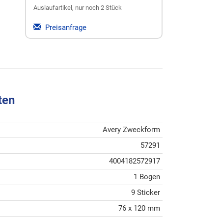
Auslaufartikel, nur noch 2 Stück
Preisanfrage
ten
Avery Zweckform
57291
4004182572917
1 Bogen
9 Sticker
76 x 120 mm