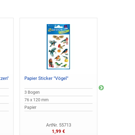
tzen"
Papier Sticker "Vögel"
Papier Sticke
3 Bogen
2 Bogen
76 x 120 mm
76 x 120 mm
Papier
Papier
ArtNr. 55713
Ar
1,99 €