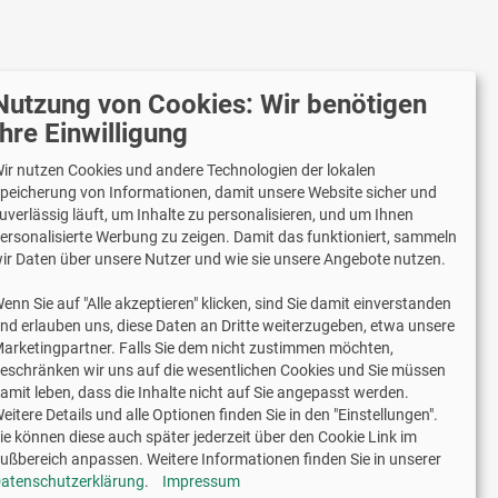
Nutzung von Cookies: Wir benötigen
Ihre Einwilligung
r versenden mit
ir nutzen Cookies und andere Technologien der lokalen
peicherung von Informationen, damit unsere Website sicher und
uverlässig läuft, um Inhalte zu personalisieren, und um Ihnen
ersonalisierte Werbung zu zeigen. Damit das funktioniert, sammeln
Lieferung auch an Packstationen und
ir Daten über unsere Nutzer und wie sie unsere Angebote nutzen.
Postfilialen
Samstagszustellung
enn Sie auf "Alle akzeptieren" klicken, sind Sie damit einverstanden
nd erlauben uns, diese Daten an Dritte weiterzugeben, etwa unsere
arketingpartner. Falls Sie dem nicht zustimmen möchten,
eschränken wir uns auf die wesentlichen Cookies und Sie müssen
amit leben, dass die Inhalte nicht auf Sie angepasst werden.
eitere Details und alle Optionen finden Sie in den "Einstellungen".
2 Jahre Gewährleistung
ie können diese auch später jederzeit über den Cookie Link im
ußbereich anpassen. Weitere Informationen finden Sie in unserer
atenschutzerklärung
.
Impressum
schriftliche Erlaubnis weiterverwendet werden.