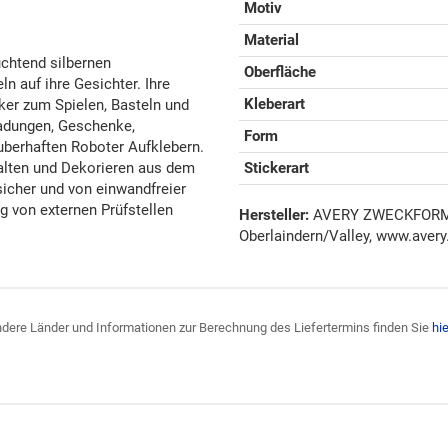
Motiv
Material
uchtend silbernen
Oberfläche
ln auf ihre Gesichter. Ihre
Kleberart
ker zum Spielen, Basteln und
ladungen, Geschenke,
Form
berhaften Roboter Aufklebern.
alten und Dekorieren aus dem
Stickerart
cher und von einwandfreier
g von externen Prüfstellen
Hersteller:
AVERY ZWECKFORM G
Oberlaindern/Valley, www.avery
 andere Länder und Informationen zur Berechnung des Liefertermins finden Sie
hie