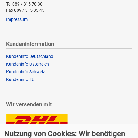
Tel 089 / 315 70 30
Fax 089 / 315 33 45
Impressum
Kundeninformation
Kundeninfo Deutschland
Kundeninfo Österreich
Kundeninfo Schweiz
Kundeninfo EU
Wir versenden mit
Nutzung von Cookies: Wir benötigen
Lieferung auch an Packstationen und Postfilialen