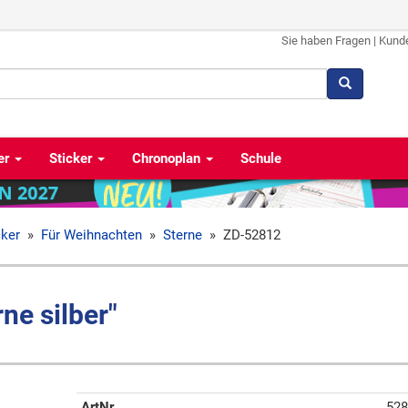
Sie haben Fragen
|
Kund
er
Sticker
Chronoplan
Schule
cker
»
Für Weihnachten
»
Sterne
»
ZD-52812
ne silber"
ArtNr
528