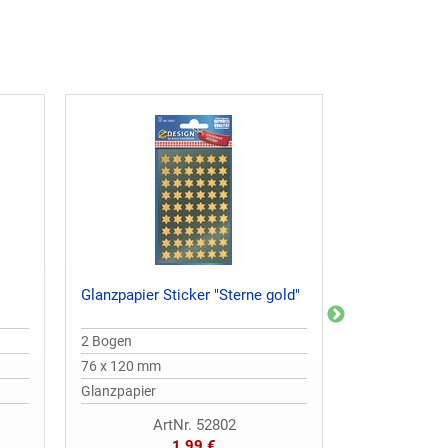
Glanzpapier Sticker "Sterne gold"
Papier Sticke
2 Bogen
3 Bogen
76 x 120 mm
76 x 120 mm
Glanzpapier
Papier
ArtNr. 52802
A
1,99 €