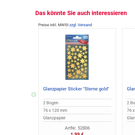
Das könnte Sie auch interessieren
Preise inkl. MWSt
zzgl. Versand
Glanzpapier Sticker "Sterne gold"
Glan
2 Bogen
2 B
76 x 120 mm
76 
Glanzpapier
Gla
ArtNr. 52806
1,99 €