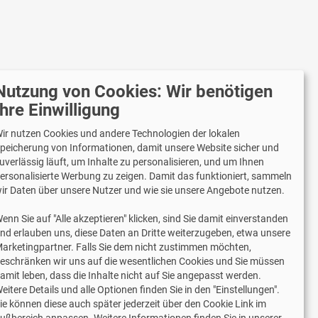
Nutzung von Cookies: Wir benötigen
r versenden mit
Ihre Einwilligung
ir nutzen Cookies und andere Technologien der lokalen
peicherung von Informationen, damit unsere Website sicher und
uverlässig läuft, um Inhalte zu personalisieren, und um Ihnen
Lieferung auch an Packstationen und
ersonalisierte Werbung zu zeigen. Damit das funktioniert, sammeln
Postfilialen
ir Daten über unsere Nutzer und wie sie unsere Angebote nutzen.
Samstagszustellung
enn Sie auf "Alle akzeptieren" klicken, sind Sie damit einverstanden
nd erlauben uns, diese Daten an Dritte weiterzugeben, etwa unsere
arketingpartner. Falls Sie dem nicht zustimmen möchten,
eschränken wir uns auf die wesentlichen Cookies und Sie müssen
amit leben, dass die Inhalte nicht auf Sie angepasst werden.
2 Jahre Gewährleistung
eitere Details und alle Optionen finden Sie in den "Einstellungen".
ie können diese auch später jederzeit über den Cookie Link im
ußbereich anpassen. Weitere Informationen finden Sie in unserer