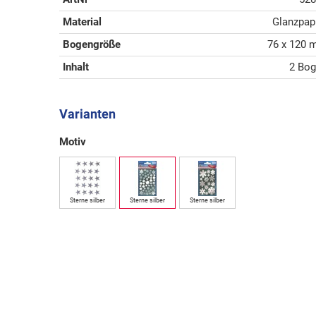
Material
Glanzpap
Bogengröße
76 x 120
Inhalt
2 Bo
Varianten
Motiv
Sterne silber
Sterne silber
Sterne silber