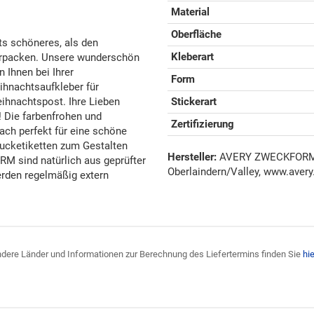
Material
Oberfläche
hts schöneres, als den
Kleberart
rpacken. Unsere wunderschön
 Ihnen bei Ihrer
Form
hnachtsaufkleber für
ihnachtspost. Ihre Lieben
Stickerart
 Die farbenfrohen und
Zertifizierung
ach perfekt für eine schöne
cketiketten zum Gestalten
Hersteller:
AVERY ZWECKFORM G
 sind natürlich aus geprüfter
Oberlaindern/Valley, www.avery
erden regelmäßig extern
 andere Länder und Informationen zur Berechnung des Liefertermins finden Sie
hie