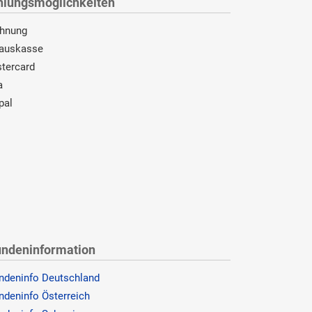
hlungsmöglichkeiten
hnung
auskasse
tercard
a
pal
ndeninformation
ndeninfo Deutschland
ndeninfo Österreich