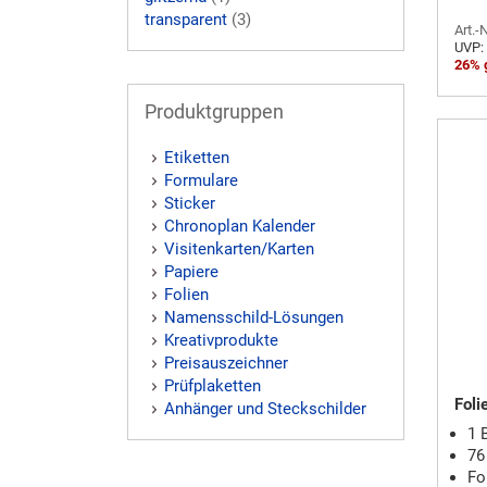
transparent
(3)
Art.-
UVP:
26% 
Produktgruppen
Etiketten
Formulare
Sticker
Chronoplan Kalender
Visitenkarten/Karten
Papiere
Folien
Namensschild-Lösungen
Kreativprodukte
Preisauszeichner
Prüfplaketten
Foli
Anhänger und Steckschilder
1 
76
Fo