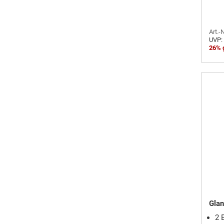
Art.-
UVP:
26% 
Glan
2 