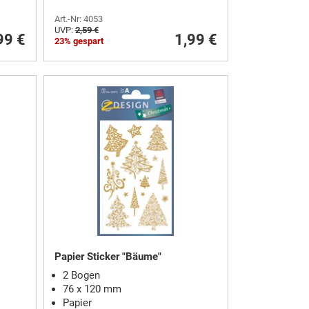
Art.-Nr: 4053
UVP:
2,59 €
99 €
1,99 €
23% gespart
Papier Sticker "Bäume"
2 Bogen
76 x 120 mm
Papier