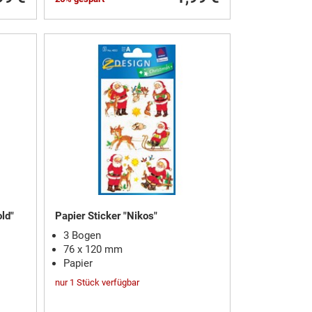
old"
Papier Sticker "Nikos"
3 Bogen
76 x 120 mm
Papier
nur 1 Stück verfügbar