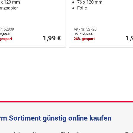
 x 120 mm
76 x 120 mm
anzpapier
Folie
Nr: 52809
Art.-Nr: 52720
2,69 €
UVP:
2,69 €
1,99 €
1,
gespart
26% gespart
m Sortiment günstig online kaufen