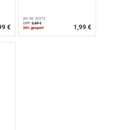
Art.-Nr: 52273
UVP:
2,69 €
99 €
1,99 €
26% gespart