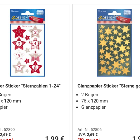
er Sticker "Sternzahlen 1-24"
Glanzpapier Sticker "Sterne g
Bogen
2 Bogen
 x 120 mm
76 x 120 mm
pier
Glanzpapier
Nr: 52890
Art.-Nr: 52806
2,69 €
UVP:
2,69 €
1,99 €
1,
gespart
26% gespart