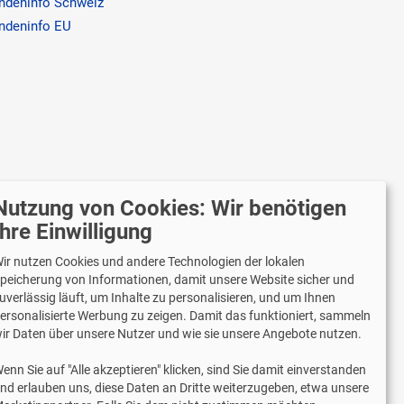
ndeninfo Schweiz
ndeninfo EU
Nutzung von Cookies: Wir benötigen
r versenden mit
Ihre Einwilligung
ir nutzen Cookies und andere Technologien der lokalen
peicherung von Informationen, damit unsere Website sicher und
uverlässig läuft, um Inhalte zu personalisieren, und um Ihnen
Lieferung auch an Packstationen und
ersonalisierte Werbung zu zeigen. Damit das funktioniert, sammeln
Postfilialen
ir Daten über unsere Nutzer und wie sie unsere Angebote nutzen.
Samstagszustellung
enn Sie auf "Alle akzeptieren" klicken, sind Sie damit einverstanden
nd erlauben uns, diese Daten an Dritte weiterzugeben, etwa unsere