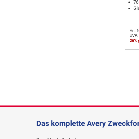
76
Gl
Art.-
UVP:
26% 
Das komplette Avery Zweckfor