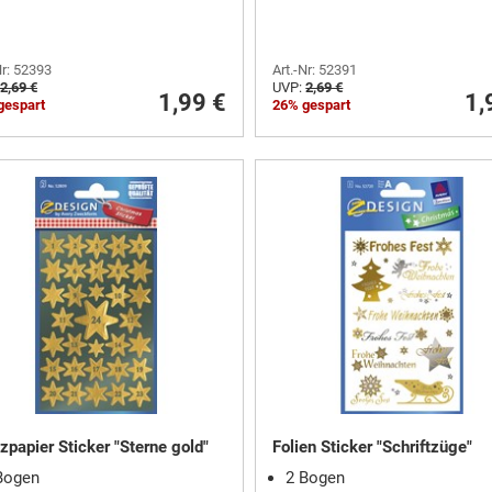
Nr: 52393
Art.-Nr: 52391
2,69 €
UVP:
2,69 €
1,99 €
1,
gespart
26% gespart
zpapier Sticker "Sterne gold"
Folien Sticker "Schriftzüge"
Bogen
2 Bogen