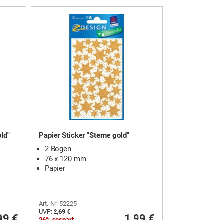
old"
Papier Sticker "Sterne gold"
2 Bogen
76 x 120 mm
Papier
Art.-Nr: 52225
UVP:
2,69 €
99 €
1,99 €
26% gespart