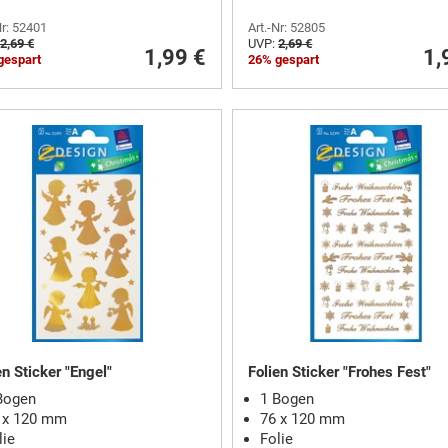
Nr: 52401
Art.-Nr: 52805
2,69 €
UVP:
2,69 €
1,99 €
1,
gespart
26% gespart
en Sticker "Engel"
Folien Sticker "Frohes Fest"
Bogen
1 Bogen
 x 120 mm
76 x 120 mm
lie
Folie