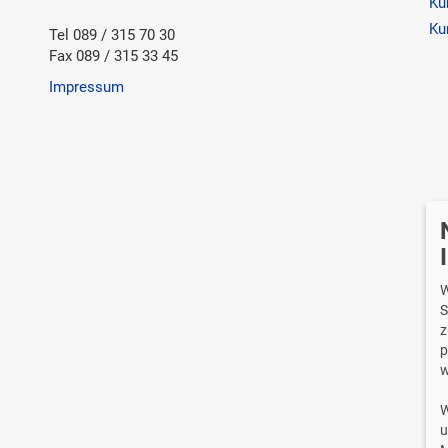
Ku
Ku
Tel 089 / 315 70 30
Fax 089 / 315 33 45
Impressum
Wi
W
S
z
p
w
W
u