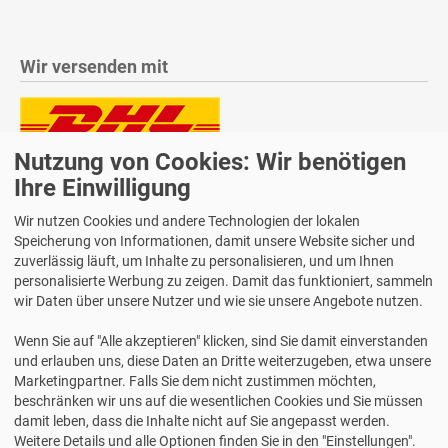
Wir versenden mit
Nutzung von Cookies: Wir benötigen
Lieferung auch an Packstationen und Postfilialen
Ihre Einwilligung
Samstagszustellung
Wir nutzen Cookies und andere Technologien der lokalen
Speicherung von Informationen, damit unsere Website sicher und
zuverlässig läuft, um Inhalte zu personalisieren, und um Ihnen
personalisierte Werbung zu zeigen. Damit das funktioniert, sammeln
Bequeme Zahlung über Paypal
wir Daten über unsere Nutzer und wie sie unsere Angebote nutzen.
14 Tage Widerrufsrecht
Wenn Sie auf "Alle akzeptieren" klicken, sind Sie damit einverstanden
2 Jahre Gewährleistung
und erlauben uns, diese Daten an Dritte weiterzugeben, etwa unsere
Marketingpartner. Falls Sie dem nicht zustimmen möchten,
beschränken wir uns auf die wesentlichen Cookies und Sie müssen
Alle Texte, Grafiken, Bilder und das Layout sind urheberrechtlich
damit leben, dass die Inhalte nicht auf Sie angepasst werden.
geschützt und dürfen nicht ohne ausdrückliche, schriftliche
Weitere Details und alle Optionen finden Sie in den "Einstellungen".