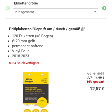
Etikettengröße
Farb
2 insgesamt ...
2 ins
Prüfplaketten "Geprüft am / durch / gemäß §"
120 Etiketten (=8 Bogen)
Ø 20 mm gelb
permanent haftend
Vinyl-Folie
2018-2023
nur 4 Stück verfügbar
Art.-Nr: 6955
UVP:
14,99 €
16% gespart
12,57 €