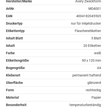
Hersteller/Marke
Avery Zweckform
ArtNr
MD4001
EAN
4004182045565
Druckertyp
nur für Inkjetdrucker
Etikettentyp
Flaschenetiketten
Inhalt Blatt
5 Blatt
Inhalt
20 Etiketten
Farbe
weiß
Etikettengröße
90 x 120 mm
Bogengröße
A4
Kleberart
permanent haftend
Oberfläche
glänzend
Form
rechteckig
Material
Papier
Besonderheit
temperaturbeständig