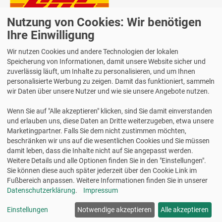
Nutzung von Cookies: Wir benötigen
Lieferung auch an Packstationen und Postfilialen
Samstagszustellung
Ihre Einwilligung
Wir nutzen Cookies und andere Technologien der lokalen
Speicherung von Informationen, damit unsere Website sicher und
zuverlässig läuft, um Inhalte zu personalisieren, und um Ihnen
personalisierte Werbung zu zeigen. Damit das funktioniert, sammeln
Bequeme Zahlung über Paypal
wir Daten über unsere Nutzer und wie sie unsere Angebote nutzen.
14 Tage Widerrufsrecht
Wenn Sie auf "Alle akzeptieren" klicken, sind Sie damit einverstanden
2 Jahre Gewährleistung
und erlauben uns, diese Daten an Dritte weiterzugeben, etwa unsere
Marketingpartner. Falls Sie dem nicht zustimmen möchten,
beschränken wir uns auf die wesentlichen Cookies und Sie müssen
Alle Texte, Grafiken, Bilder und das Layout sind urheberrechtlich
damit leben, dass die Inhalte nicht auf Sie angepasst werden.
geschützt und dürfen nicht ohne ausdrückliche, schriftliche
Weitere Details und alle Optionen finden Sie in den "Einstellungen".
Erlaubnis weiterverwendet werden.
Sie können diese auch später jederzeit über den Cookie Link im
© 2026 bits&paper GmbH - Avery Zweckform Fachshop - Avery
Fußbereich anpassen. Weitere Informationen finden Sie in unserer
Zweckform MD4001 Flaschenetiketten, 90 x 120 mm, weiß
Datenschutzerklärung
.
Impressum
Einstellungen
Notwendige akzeptieren
Alle akzeptieren