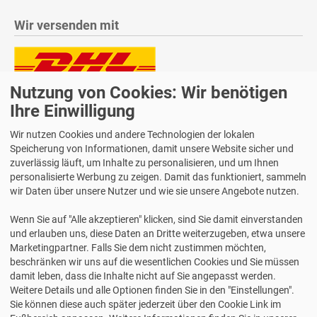
Wir versenden mit
Nutzung von Cookies: Wir benötigen
Lieferung auch an Packstationen und Postfilialen
Samstagszustellung
Ihre Einwilligung
Wir nutzen Cookies und andere Technologien der lokalen
Speicherung von Informationen, damit unsere Website sicher und
zuverlässig läuft, um Inhalte zu personalisieren, und um Ihnen
personalisierte Werbung zu zeigen. Damit das funktioniert, sammeln
Bequeme Zahlung über Paypal
wir Daten über unsere Nutzer und wie sie unsere Angebote nutzen.
14 Tage Widerrufsrecht
Wenn Sie auf "Alle akzeptieren" klicken, sind Sie damit einverstanden
2 Jahre Gewährleistung
und erlauben uns, diese Daten an Dritte weiterzugeben, etwa unsere
Marketingpartner. Falls Sie dem nicht zustimmen möchten,
beschränken wir uns auf die wesentlichen Cookies und Sie müssen
Alle Texte, Grafiken, Bilder und das Layout sind urheberrechtlich
damit leben, dass die Inhalte nicht auf Sie angepasst werden.
geschützt und dürfen nicht ohne ausdrückliche, schriftliche
Weitere Details und alle Optionen finden Sie in den "Einstellungen".
Erlaubnis weiterverwendet werden.
Sie können diese auch später jederzeit über den Cookie Link im
© 2026 bits&paper GmbH - Avery Zweckform Fachshop - Avery