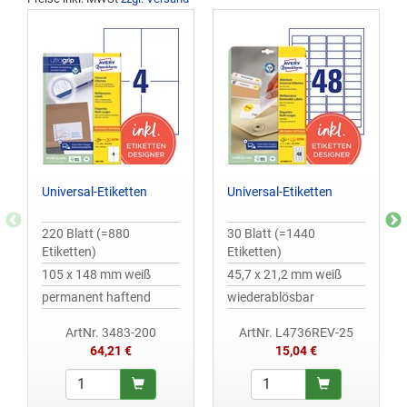
Universal-Etiketten
Universal-Etiketten
220 Blatt (=880
30 Blatt (=1440
Etiketten)
Etiketten)
105 x 148 mm weiß
45,7 x 21,2 mm weiß
permanent haftend
wiederablösbar
ArtNr. 3483-200
ArtNr. L4736REV-25
64,21 €
15,04 €