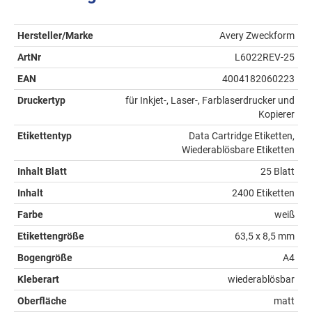
Hersteller/Marke
Avery Zweckform
ArtNr
L6022REV-25
EAN
4004182060223
Druckertyp
für Inkjet-, Laser-, Farblaserdrucker und
Kopierer
Etikettentyp
Data Cartridge Etiketten,
Wiederablösbare Etiketten
Inhalt Blatt
25 Blatt
Inhalt
2400 Etiketten
Farbe
weiß
Etikettengröße
63,5 x 8,5 mm
Bogengröße
A4
Kleberart
wiederablösbar
Oberfläche
matt