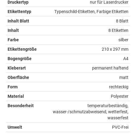
Druckertyp
nur für Laserdrucker
Etikettentyp
Typenschild-Etiketten, Farbige Etiketten
Inhalt Blatt
8 Blatt
Inhalt
8 Etiketten
Farbe
silber
Etikettengröße
210 x 297 mm
Bogengröße
A4
Kleberart
permanent haftend
Oberfläche
matt
Form
rechteckig
Material
Polyester
Besonderheit
temperaturbeständig,
wasser-/schmutzabweisend, wetterfest,
wasserfest
Umwelt
PVC-Frei