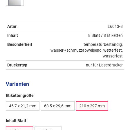
Artnr
L6013-8
Inhalt
8 Blatt / 8 Etiketten
Besonderheit
temperaturbeständig,
wasser-/schmutzabweisend, wetterfest,
wasserfest
Druckertyp
nur für Laserdrucker
Varianten
Etikettengröße
45,7 x 21,2 mm
63,5 x 29,6 mm
210 x 297 mm
Inhalt Blatt