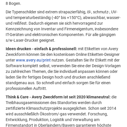
8 Bogen.
Die Typenschilder sind extrem strapazierfähig, öl-, schmutz-, UV-
und temperaturbeständig (-40° bis +150°C), abwaschbar, wasser-
und reißfest. Dadurch eigenen sie sich hervorragend zur
Kennzeichnung von Inventar und Firmeneigentum, insbesondere
IT-Geräten und elektronischen Komponenten. Für alle gängigen
s/w-Laser-Drucker geeignet.
Ideen drucken - einfach & professionell:
mit Etiketten von Avery
Zweckform können Sie den kostenlosen Online Etiketten-Designer
unter
www.avery.eu/print
nutzen. Gestalten Sie Ihr Etikett mit der
Software komplett selbst, verwenden Sie eine der Design-Vorlagen
zu zahlreichen Themen, die Sie individuell anpassen können oder
laden Sie Ihr fertiges Design hoch und drucken anschließend
standgenau aus. So schnell und einfach sorgen Sie für einen
professionellen Auftritt.
Think & Care - Avery Zweckform ist seit 2020 klimaneutral:
die
Treibhausgasemissionen des Standortes werden durch
zertifizierte Klimaschutzprojekte ausgeglichen. Schon seit 2014
wird ausschließlich Ökostrom/-gas verwendet. Forschung,
Entwicklung, Produktion, Logistik und Verwaltung am
Firmenstandort in Oberlaindern/Bayern garantieren höchste