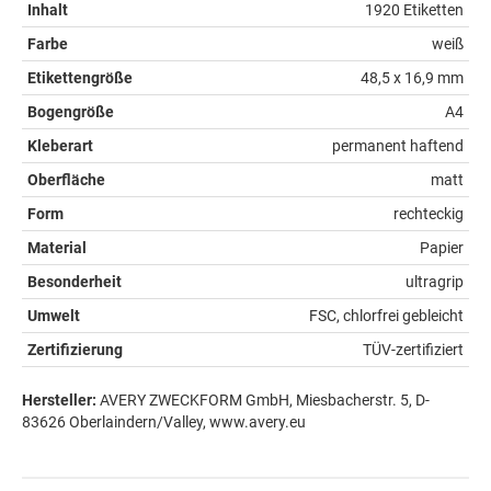
Inhalt
1920 Etiketten
Farbe
weiß
Etikettengröße
48,5 x 16,9 mm
Bogengröße
A4
Kleberart
permanent haftend
Oberfläche
matt
Form
rechteckig
Material
Papier
Besonderheit
ultragrip
Umwelt
FSC, chlorfrei gebleicht
Zertifizierung
TÜV-zertifiziert
Hersteller:
AVERY ZWECKFORM GmbH, Miesbacherstr. 5, D-
83626 Oberlaindern/Valley, www.avery.eu