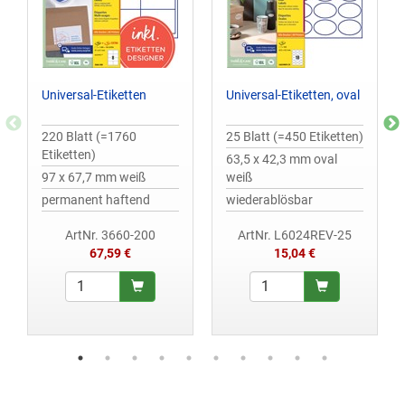
Universal-Etiketten
Universal-Etiketten, oval
220 Blatt (=1760
25 Blatt (=450 Etiketten)
Etiketten)
63,5 x 42,3 mm oval
97 x 67,7 mm weiß
weiß
permanent haftend
wiederablösbar
ArtNr. 3660-200
ArtNr. L6024REV-25
67,59 €
15,04 €