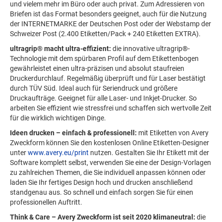
und vielem mehr im Büro oder auch privat. Zum Adressieren von
Briefen ist das Format besonders geeignet, auch für die Nutzung
der INTERNETMARKE der Deutschen Post oder der Webstamp der
Schweizer Post (2.400 Etiketten/Pack + 240 Etiketten EXTRA).
ultragrip® macht ultra-effizient:
die innovative ultragrip®-
Technologie mit dem spürbaren Profil auf dem Etikettenbogen
gewährleistet einen ultra-präzisen und absolut staufreien
Druckerdurchlauf. Regelmäßig überprüft und für Laser bestätigt
durch TÜV Süd. Ideal auch für Seriendruck und größere
Druckaufträge. Geeignet für alle Laser- und Inkjet-Drucker. So
arbeiten Sie effizient wie stressfrei und schaffen sich wertvolle Zeit
für die wirklich wichtigen Dinge.
Ideen drucken – einfach & professionell:
mit Etiketten von Avery
Zweckform können Sie den kostenlosen Online Etiketten-Designer
unter
www.avery.eu/print
nutzen. Gestalten Sie Ihr Etikett mit der
Software komplett selbst, verwenden Sie eine der Design-Vorlagen
zu zahlreichen Themen, die Sie individuell anpassen können oder
laden Sie Ihr fertiges Design hoch und drucken anschließend
standgenau aus. So schnell und einfach sorgen Sie für einen
professionellen Auftritt.
Think & Care – Avery Zweckform ist seit 2020 klimaneutral:
die