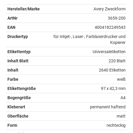
Hersteller/Marke
Avery Zweckform
ArtNr
3659-200
EAN
4004182249543
Druckertyp
für Inkjet-, Laser-, Farblaserdrucker und
Kopierer
Etikettentyp
Universaletiketten
Inhalt Blatt
220 Blatt
Inhalt
2640 Etiketten
Farbe
weiß
Etikettengröße
97 x 42,3 mm
Bogengröße
A4
Kleberart
permanent haftend
Oberfläche
matt
Form
rechteckig