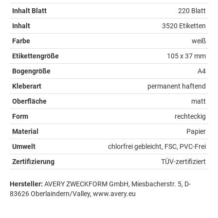
Inhalt Blatt
220 Blatt
Inhalt
3520 Etiketten
Farbe
weiß
Etikettengröße
105 x 37 mm
Bogengröße
A4
Kleberart
permanent haftend
Oberfläche
matt
Form
rechteckig
Material
Papier
Umwelt
chlorfrei gebleicht, FSC, PVC-Frei
Zertifizierung
TÜV-zertifiziert
Hersteller:
AVERY ZWECKFORM GmbH, Miesbacherstr. 5, D-
83626 Oberlaindern/Valley, www.avery.eu