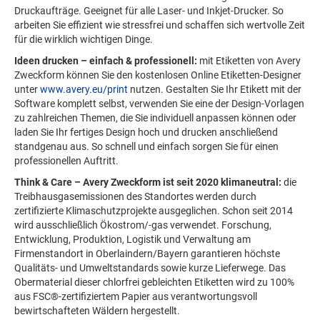
Druckaufträge. Geeignet für alle Laser- und Inkjet-Drucker. So
arbeiten Sie effizient wie stressfrei und schaffen sich wertvolle Zeit
für die wirklich wichtigen Dinge.
Ideen drucken – einfach & professionell:
mit Etiketten von Avery
Zweckform können Sie den kostenlosen Online Etiketten-Designer
unter
www.avery.eu/print
nutzen. Gestalten Sie Ihr Etikett mit der
Software komplett selbst, verwenden Sie eine der Design-Vorlagen
zu zahlreichen Themen, die Sie individuell anpassen können oder
laden Sie Ihr fertiges Design hoch und drucken anschließend
standgenau aus. So schnell und einfach sorgen Sie für einen
professionellen Auftritt.
Think & Care – Avery Zweckform ist seit 2020 klimaneutral:
die
Treibhausgasemissionen des Standortes werden durch
zertifizierte Klimaschutzprojekte ausgeglichen. Schon seit 2014
wird ausschließlich Ökostrom/-gas verwendet. Forschung,
Entwicklung, Produktion, Logistik und Verwaltung am
Firmenstandort in Oberlaindern/Bayern garantieren höchste
Qualitäts- und Umweltstandards sowie kurze Lieferwege. Das
Obermaterial dieser chlorfrei gebleichten Etiketten wird zu 100%
aus FSC®-zertifiziertem Papier aus verantwortungsvoll
bewirtschafteten Wäldern hergestellt.