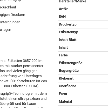
Hersteller/Marke
rdurchlauf
ArtNr
ngigen Druckern
EAN
 Untergründen
Druckertyp
orlagen
Etikettentyp
Inhalt Blatt
Inhalt
Farbe
rsal-Etiketten 3657-200 im
Etikettengröße
en mit starker permanenter
Bogengröße
Glas und vielen gängigen
schriftung von Unterlagen,
Kleberart
ivat. Für Korrekturen ist das
 + 800 Etiketten EXTRA).
Oberfläche
tragrip®-Technologie mit dem
Form
stet einen ultra-präzisen und
Material
überprüft und für Laser