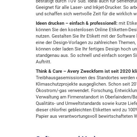
bestätigt durch TÜV Süd. Ideal auch für Seriendr
Geeignet für alle Laser- und Inkjet-Drucker. So arbe
und schaffen sich wertvolle Zeit für die wirklich 
Ideen drucken – einfach & professionell:
mit Etik
können Sie den kostenlosen Online Etiketten-Des
nutzen. Gestalten Sie Ihr Etikett mit der Softwar
eine der Design-Vorlagen zu zahlreichen Themen, 
können oder laden Sie Ihr fertiges Design hoch u
standgenau aus. So schnell und einfach sorgen Si
Auftritt.
Think & Care – Avery Zweckform ist seit 2020 kl
Treibhausgasemissionen des Standortes werden du
Klimaschutzprojekte ausgeglichen. Schon seit 20
Ökostrom/-gas verwendet. Forschung, Entwicklung
Verwaltung am Firmenstandort in Oberlaindern/Ba
Qualitäts- und Umweltstandards sowie kurze Lief
dieser chlorfrei gebleichten Etiketten wird zu 10
Papier aus verantwortungsvoll bewirtschafteten W