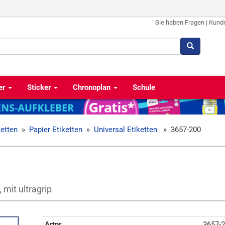
Sie haben Fragen
|
Kund
er
Sticker
Chronoplan
Schule
ketten
»
Papier Etiketten
»
Universal Etiketten
»
3657-200
mit ultragrip
Artnr
3657-