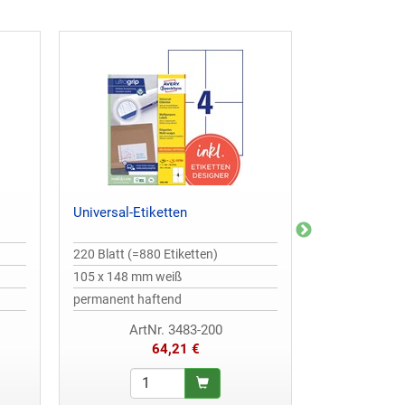
Universal-Etiketten
Universal-Eti
220 Blatt (=880 Etiketten)
220 Blatt (=52
105 x 148 mm weiß
64,6 x 33,8 m
permanent haftend
permanent ha
ArtNr. 3483-200
ArtN
64,21 €