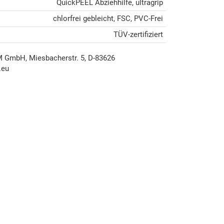
QuickPEEL Abziehhilfe, ultragrip
chlorfrei gebleicht, FSC, PVC-Frei
TÜV-zertifiziert
mbH, Miesbacherstr. 5, D-83626
.eu