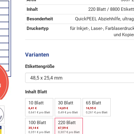
Inhalt
220 Blatt / 8800 Etiket
Besonderheit
QuickPEEL Abziehhilfe, ultrag
Druckertyp
für Inkjet-, Laser-, Farblaserdruc
und Kopie
Varianten
Etikettengröße
Inhalt Blatt
10 Blatt
30 Blatt
65 Blatt
6,41 €
14,69 €
16,95 €
0,641 € pro Blatt
0,49 € pro Blatt
0,261 € pro Blatt
100 Blatt
220 Blatt
35,14 €
67,59 €
0,351 € pro Blatt
0,307 € pro Blatt