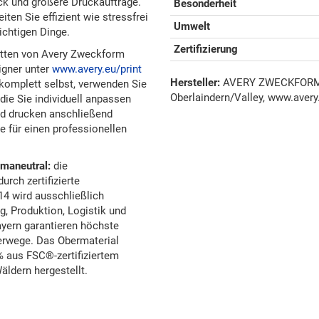
uck und größere Druckaufträge.
Besonderheit
iten Sie effizient wie stressfrei
Umwelt
wichtigen Dinge.
Zertifizierung
etten von Avery Zweckform
igner unter
www.avery.eu/print
Hersteller:
AVERY ZWECKFORM G
e komplett selbst, verwenden Sie
Oberlaindern/Valley, www.avery
die Sie individuell anpassen
nd drucken anschließend
e für einen professionellen
imaneutral:
die
rch zertifizierte
14 wird ausschließlich
, Produktion, Logistik und
yern garantieren höchste
erwege. Das Obermaterial
0% aus FSC®-zertifiziertem
äldern hergestellt.