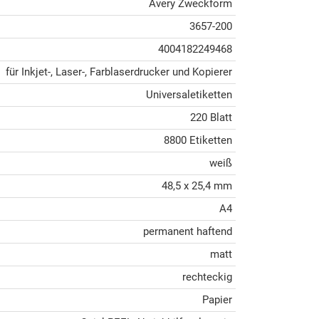
Avery Zweckform
3657-200
4004182249468
für Inkjet-, Laser-, Farblaserdrucker und Kopierer
Universaletiketten
220 Blatt
8800 Etiketten
weiß
48,5 x 25,4 mm
A4
permanent haftend
matt
rechteckig
Papier