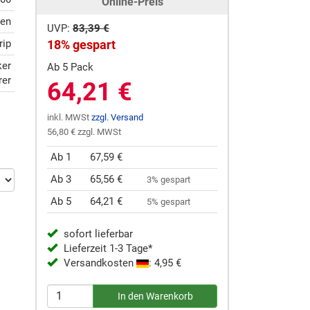
Online-Preis
ten
UVP:
83,39 €
rip
18% gespart
ker
Ab 5 Pack
rer
64,21 €
inkl. MWSt
zzgl. Versand
56,80 € zzgl. MWSt
Ab 1
67,59 €
Ab 3
65,56 €
3% gespart
Ab 5
64,21 €
5% gespart
sofort lieferbar
Lieferzeit 1-3 Tage*
Versandkosten
: 4,95 €