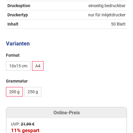
Druckoption
einseitig bedruckbar
Druckertyp
nur für Inkjetdrucker
Inhalt
50 Blatt
Varianten
Format
10x15 cm
A4
Grammatur
200 g
250 g
Online-Preis
UVP:
21,99 €
11% gespart