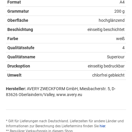
Format
A4
Grammatur
200 g
Oberfläche
hochglänzend
Beschichtung
einseitig beschichtet
Farbe
weiß
Qualitätsstufe
4
Qualitätsname
Superiour
Druckoption
einseitig bedruckbar
Umwelt
chlorfrei gebleicht
Hersteller:
AVERY ZWECKFORM GmbH, Miesbacherstr. 5, D-
83626 Oberlaindern/Valley, www.avery.eu
* Gilt für Lieferungen nach Deutschland. Lieferzeiten für andere Länder und
Informationen zur Berechnung des Liefertermins finden Sie
hier
.
** Regulärer Verkaufspreis in diesem Shop