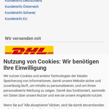
Kundeninfo Deutschland
Kundeninfo Österreich
Kundeninfo Schweiz
Kundeninfo EU
Wir versenden mit
Nutzung von Cookies: Wir benötigen
Lieferung auch an Packstationen und Postfilialen
Samstagszustellung
Ihre Einwilligung
Wir nutzen Cookies und andere Technologien der lokalen
Speicherung von Informationen, damit unsere Website sicher und
zuverlässig läuft, um Inhalte zu personalisieren, und um Ihnen
personalisierte Werbung zu zeigen. Damit das funktioniert, sammeln
Bequeme Zahlung über Paypal
wir Daten über unsere Nutzer und wie sie unsere Angebote nutzen.
14 Tage Widerrufsrecht
Wenn Sie auf "Alle akzeptieren" klicken, sind Sie damit einverstanden
2 Jahre Gewährleistung