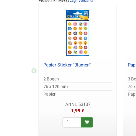
Preise inkl. MWSt
zzgl. Versand
Papier Sticker "Blumen"
Papi
2 Bogen
3 B
76 x 120 mm
76 
Papier
Papi
ArtNr. 53137
1,99 €