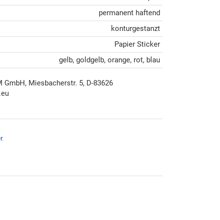
permanent haftend
konturgestanzt
Papier Sticker
gelb, goldgelb, orange, rot, blau
mbH, Miesbacherstr. 5, D-83626
.eu
r
.