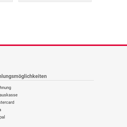
hlungsmöglichkeiten
hnung
auskasse
tercard
a
pal