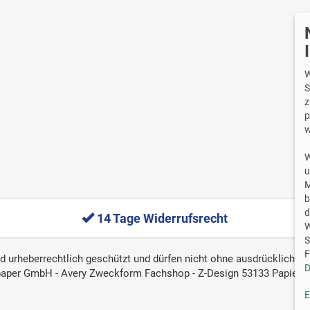
Wi
W
S
z
p
w
W
u
M
b
d
14 Tage Widerrufsrecht
W
S
F
ind urheberrechtlich geschützt und dürfen nicht ohne ausdrückliche, 
D
aper GmbH - Avery Zweckform Fachshop - Z-Design 53133 Papier S
E