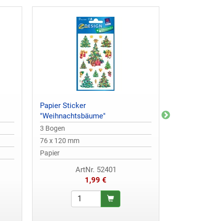
Papier Sticker
Papier Sticke
"Weihnachtsbäume"
3 Bogen
3 Bogen
76 x 120 mm
76 x 120 mm
Papier
Papier
ArtNr. 52401
A
1,99 €