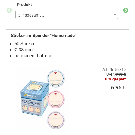
Produkt
Motiv
3 insgesamt ...
11 in
Sticker im Spender "Homemade"
50 Sticker
Ø 38 mm
permanent haftend
Art.-Nr: 56819
UVP:
7,79 €
10% gespart
6,95 €