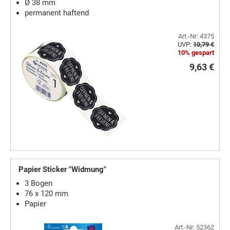
Ø 38 mm
permanent haftend
Art.-Nr: 4375
UVP:
10,79 €
10% gespart
9,63 €
Papier Sticker "Widmung"
3 Bogen
76 x 120 mm
Papier
Art.-Nr: 52362