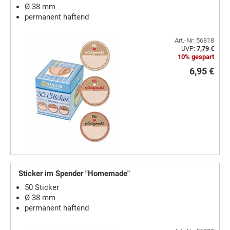
Ø 38 mm
permanent haftend
Art.-Nr: 56818
UVP:
7,79 €
10% gespart
6,95 €
Sticker im Spender "Homemade"
50 Sticker
Ø 38 mm
permanent haftend