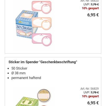
Art.-Nr: 56820
UVP:
7,79 €
10% gespart
6,95 €
Sticker im Spender "Geschenkbeschriftung"
50 Sticker
Ø 38 mm
permanent haftend
Art.-Nr: 56829
UVP:
7,79 €
10% gespart
6,95 €