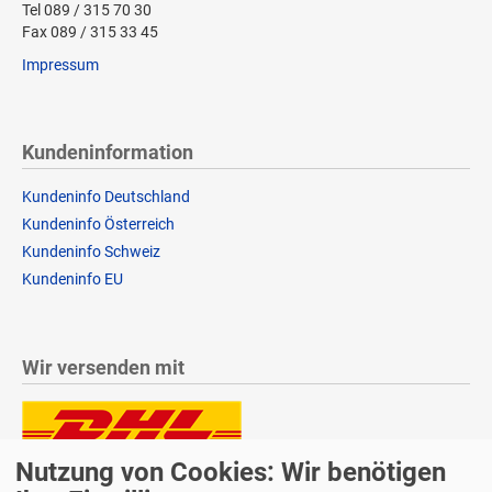
Tel 089 / 315 70 30
Fax 089 / 315 33 45
Impressum
Kundeninformation
Kundeninfo Deutschland
Kundeninfo Österreich
Kundeninfo Schweiz
Kundeninfo EU
Wir versenden mit
Nutzung von Cookies: Wir benötigen
Lieferung auch an Packstationen und Postfilialen