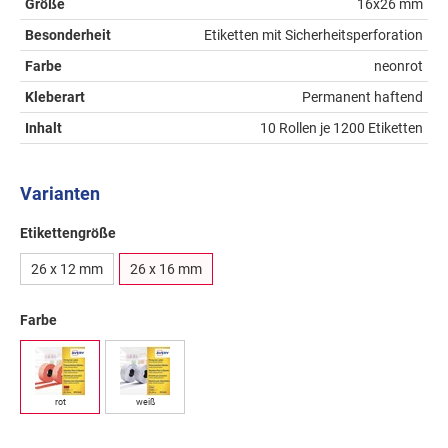
Größe
16x26 mm
Besonderheit
Etiketten mit Sicherheitsperforation
Farbe
neonrot
Kleberart
Permanent haftend
Inhalt
10 Rollen je 1200 Etiketten
Varianten
Etikettengröße
26 x 12 mm
26 x 16 mm
Farbe
rot
weiß