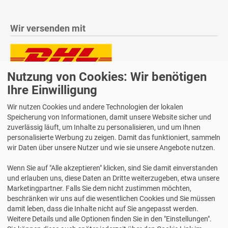
Wir versenden mit
Nutzung von Cookies: Wir benötigen
Lieferung auch an Packstationen und Postfilialen
Samstagszustellung
Ihre Einwilligung
Wir nutzen Cookies und andere Technologien der lokalen
Speicherung von Informationen, damit unsere Website sicher und
zuverlässig läuft, um Inhalte zu personalisieren, und um Ihnen
personalisierte Werbung zu zeigen. Damit das funktioniert, sammeln
Bequeme Zahlung über Paypal
wir Daten über unsere Nutzer und wie sie unsere Angebote nutzen.
14 Tage Widerrufsrecht
Wenn Sie auf "Alle akzeptieren" klicken, sind Sie damit einverstanden
2 Jahre Gewährleistung
und erlauben uns, diese Daten an Dritte weiterzugeben, etwa unsere
Marketingpartner. Falls Sie dem nicht zustimmen möchten,
beschränken wir uns auf die wesentlichen Cookies und Sie müssen
Alle Texte, Grafiken, Bilder und das Layout sind urheberrechtlich
damit leben, dass die Inhalte nicht auf Sie angepasst werden.
geschützt und dürfen nicht ohne ausdrückliche, schriftliche
Weitere Details und alle Optionen finden Sie in den "Einstellungen".
Erlaubnis weiterverwendet werden.