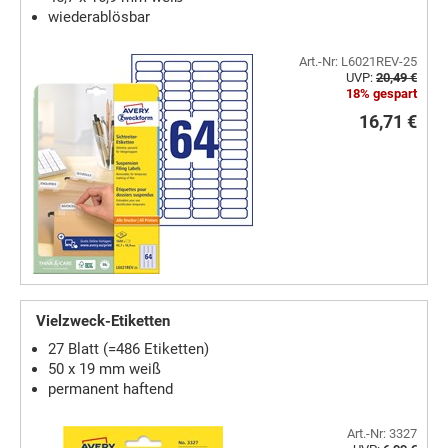
wiederablösbar
Art.-Nr: L6021REV-25
UVP:
20,49 €
18% gespart
16,71 €
Vielzweck-Etiketten
27 Blatt (=486 Etiketten)
50 x 19 mm weiß
permanent haftend
Art.-Nr: 3327