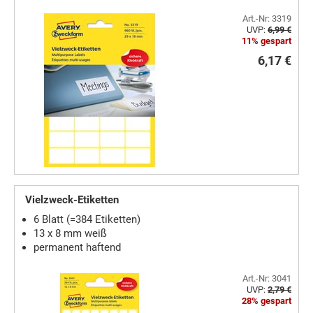
Art.-Nr: 3319
UVP:
6,99 €
11% gespart
6,17 €
Vielzweck-Etiketten
6 Blatt (=384 Etiketten)
13 x 8 mm weiß
permanent haftend
Art.-Nr: 3041
UVP:
2,79 €
28% gespart