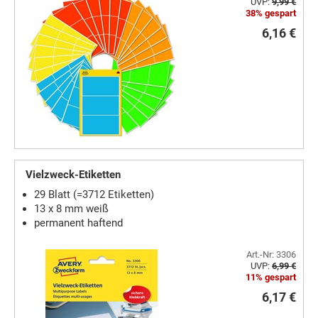
UVP:
9,99 €
38% gespart
6,16 €
Vielzweck-Etiketten
29 Blatt (=3712 Etiketten)
13 x 8 mm weiß
permanent haftend
Art.-Nr: 3306
UVP:
6,99 €
11% gespart
6,17 €