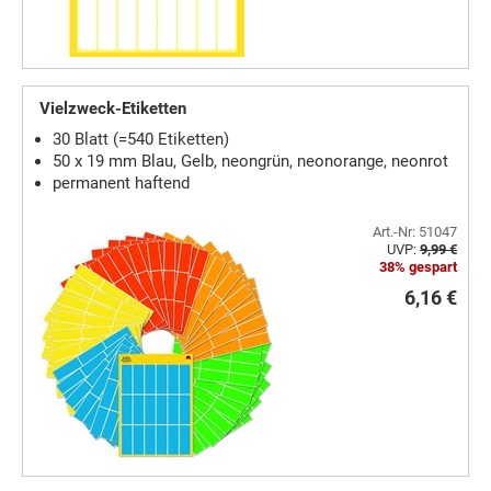
Vielzweck-Etiketten
30 Blatt (=540 Etiketten)
50 x 19 mm Blau, Gelb, neongrün, neonorange, neonrot
permanent haftend
Art.-Nr: 51047
UVP:
9,99 €
38% gespart
6,16 €