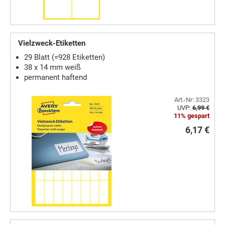
Vielzweck-Etiketten
29 Blatt (=928 Etiketten)
38 x 14 mm weiß
permanent haftend
Art.-Nr: 3323
UVP:
6,99 €
11% gespart
6,17 €