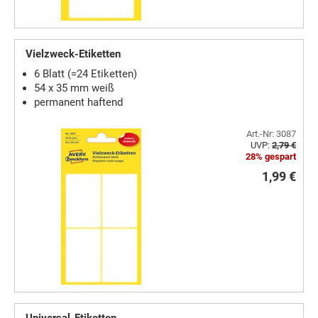
Vielzweck-Etiketten
6 Blatt (=24 Etiketten)
54 x 35 mm weiß
permanent haftend
Art.-Nr: 3087
UVP:
2,79 €
28% gespart
1,99 €