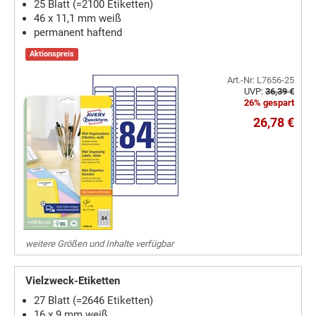
25 Blatt (=2100 Etiketten)
46 x 11,1 mm weiß
permanent haftend
Aktionspreis
Art.-Nr: L7656-25
UVP:
36,39 €
26% gespart
26,78 €
weitere Größen und Inhalte verfügbar
Vielzweck-Etiketten
27 Blatt (=2646 Etiketten)
16 x 9 mm weiß