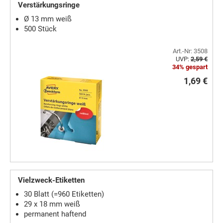
Verstärkungsringe
Ø 13 mm weiß
500 Stück
Art.-Nr: 3508
UVP:
2,59 €
34% gespart
1,69 €
Vielzweck-Etiketten
30 Blatt (=960 Etiketten)
29 x 18 mm weiß
permanent haftend