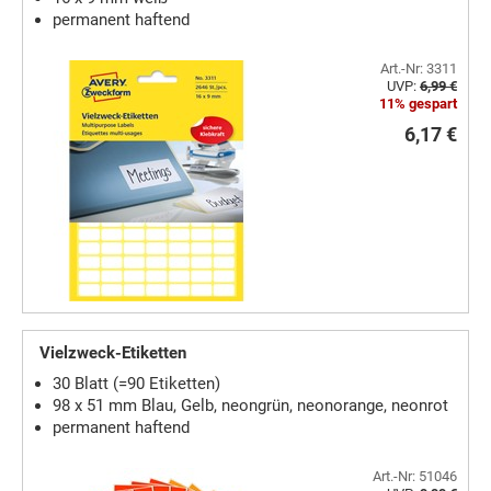
permanent haftend
Art.-Nr: 3311
UVP:
6,99 €
11% gespart
6,17 €
Vielzweck-Etiketten
30 Blatt (=90 Etiketten)
98 x 51 mm Blau, Gelb, neongrün, neonorange, neonrot
permanent haftend
Art.-Nr: 51046