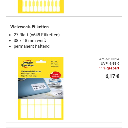
Vielzweck-Etiketten
27 Blatt (=648 Etiketten)
38 x 18 mm weiß
permanent haftend
Art.-Nr: 3324
UVP:
6,99 €
11% gespart
6,17 €