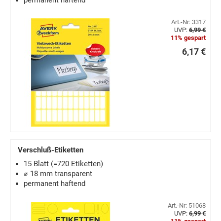
Art.-Nr: 3317
UVP:
6,99 €
11% gespart
6,17 €
Verschluß-Etiketten
15 Blatt (=720 Etiketten)
⌀ 18 mm transparent
permanent haftend
Art.-Nr: 51068
UVP:
6,99 €