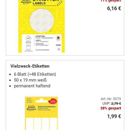
11% gespart
6,16 €
Vielzweck-Etiketten
6 Blatt (=48 Etiketten)
50 x 19 mm weiß
permanent haftend
Art.-Nr: 3079
UVP:
2,79 €
28% gespart
1,99 €