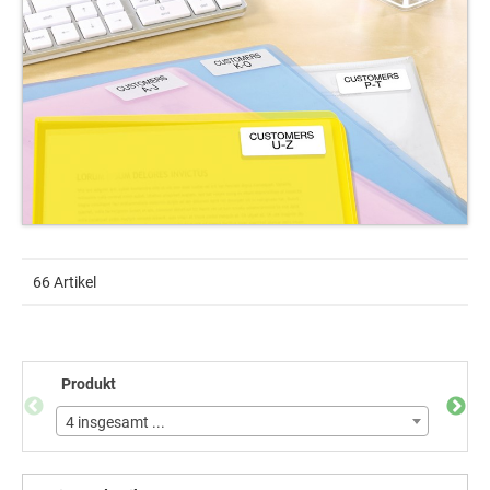
66 Artikel
Produkt
Etike
4 insgesamt ...
33 in