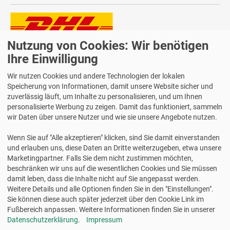
Nutzung von Cookies: Wir benötigen
Lieferung auch an Packstationen und Postfilialen
Samstagszustellung
Ihre Einwilligung
Wir nutzen Cookies und andere Technologien der lokalen
Speicherung von Informationen, damit unsere Website sicher und
zuverlässig läuft, um Inhalte zu personalisieren, und um Ihnen
personalisierte Werbung zu zeigen. Damit das funktioniert, sammeln
Bequeme Zahlung über Paypal
wir Daten über unsere Nutzer und wie sie unsere Angebote nutzen.
14 Tage Widerrufsrecht
Wenn Sie auf "Alle akzeptieren" klicken, sind Sie damit einverstanden
2 Jahre Gewährleistung
und erlauben uns, diese Daten an Dritte weiterzugeben, etwa unsere
Marketingpartner. Falls Sie dem nicht zustimmen möchten,
beschränken wir uns auf die wesentlichen Cookies und Sie müssen
Alle Texte, Grafiken, Bilder und das Layout sind urheberrechtlich
damit leben, dass die Inhalte nicht auf Sie angepasst werden.
geschützt und dürfen nicht ohne ausdrückliche, schriftliche
Weitere Details und alle Optionen finden Sie in den "Einstellungen".
Erlaubnis weiterverwendet werden.
Sie können diese auch später jederzeit über den Cookie Link im
© 2026 bits&paper GmbH - Avery Zweckform Fachshop - Meto
Fußbereich anpassen. Weitere Informationen finden Sie in unserer
9517182 Preisauszeichner-Etiketten, 1-zeilig, 22 x 12 mm
Datenschutzerklärung
.
Impressum