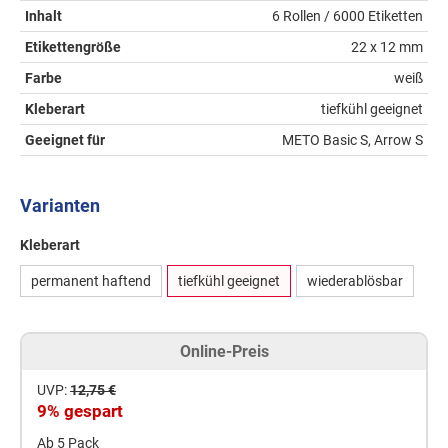
Inhalt
6 Rollen / 6000 Etiketten
Etikettengröße
22 x 12 mm
Farbe
weiß
Kleberart
tiefkühl geeignet
Geeignet für
METO Basic S, Arrow S
Varianten
Kleberart
permanent haftend
tiefkühl geeignet
wiederablösbar
Online-Preis
UVP:
12,75 €
9% gespart
Ab 5 Pack