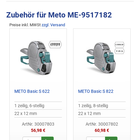
Zubehör für Meto ME-9517182
Preise inkl. MWSt
zzgl. Versand
METO Basic S 622
METO Basic S 822
1 zeilig, 6-stellig
1 zeilig, 8-stellig
22 x 12 mm
22 x 12 mm
ArtNr. 30007803
ArtNr. 30007802
56,98 €
60,98 €